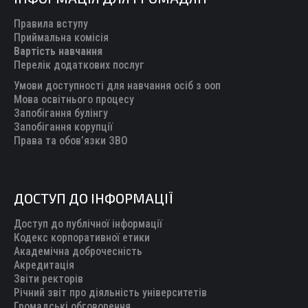
opens
opens
opens
opens
opens
in
in
in
in
in
Правила вступу
new
new
new
new
new
Приймальна комісія
Вартість навчання
window
window
window
window
window
Перелік додаткових послуг
Умови доступності для навчання осіб з ооп
Мова освітнього процесу
Запобігання булінгу
Запобігання корупції
Права та обов’язки ЗВО
ДОСТУП ДО ІНФОРМАЦІЇ
Доступ до публічної інформації
Кодекс корпоративної етики
Академічна доброчесність
Акредитація
Звіти ректорів
Річний звіт про діяльність університетів
Громадські обговорення