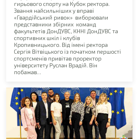
гирьового спорту на Кубок ректора.
Звання найсильніших у вправі
«Гвардійський ривок» виборювали
представники збірних команд
факультетів ДонДУВС, КННІ ДонДУВС та
спортивних шкіл і клубів
Кропивницького. Від імені ректора
Сергія Вітвіцького із початком першості
спортсменів привітав проректор
університету Руслан Врадій. Він
побажав…