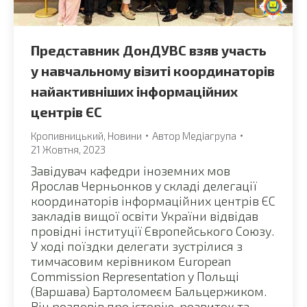
Представник ДонДУВС взяв участь
у навчальному візиті координаторів
найактивніших інформаційних
центрів ЄС
Кропивницький
,
Новини
Автор
Медіагрупа
21 Жовтня, 2023
Завідувач кафедри іноземних мов
Ярослав Черньонков у складі делегації
координаторів інформаційних центрів ЄС
закладів вищої освіти України відвідав
провідні інституції Європейського Союзу.
У ході поїздки делегати зустрілися з
тимчасовим керівником European
Commission Representation у Польщі
(Варшава) Бартоломеєм Бальцержиком.
Він розповів про історію, розвиток та