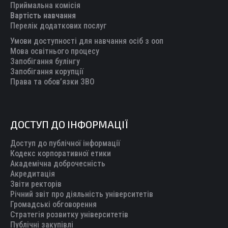
new
new
new
new
new
Приймальна комісія
Вартість навчання
window
window
window
window
window
Перелік додаткових послуг
Умови доступності для навчання осіб з ооп
Мова освітнього процесу
Запобігання булінгу
Запобігання корупції
Права та обов’язки ЗВО
ДОСТУП ДО ІНФОРМАЦІЇ
Доступ до публічної інформації
Кодекс корпоративної етики
Академічна доброчесність
Акредитація
Звіти ректорів
Річний звіт про діяльність університетів
Громадські обговорення
Стратегія розвитку університетів
Публічні закупівлі