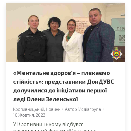
«Ментальне здоров’я – плекаємо
стійкість»: представники ДонДУВС
долучилися до ініціативи першої
леді Олени Зеленської
Кропивницький
,
Новини
Автор
Медіагрупа
10 Жовтня, 2023
У Кропивницькому відбувся
регіональний форум «Ментальне