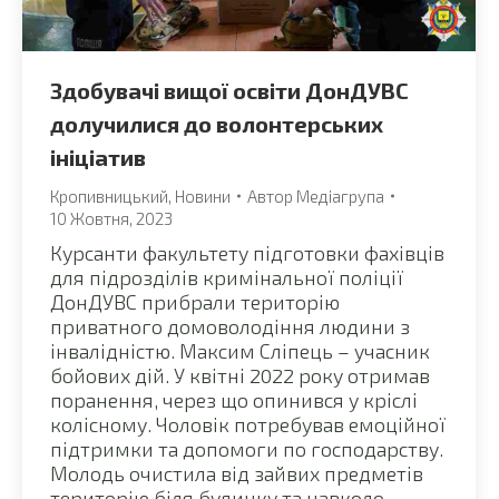
Здобувачі вищої освіти ДонДУВС
долучилися до волонтерських
ініціатив
Кропивницький
,
Новини
Автор
Медіагрупа
10 Жовтня, 2023
Курсанти факультету підготовки фахівців
для підрозділів кримінальної поліції
ДонДУВС прибрали територію
приватного домоволодіння людини з
інвалідністю. Максим Сліпець – учасник
бойових дій. У квітні 2022 року отримав
поранення, через що опинився у кріслі
колісному. Чоловік потребував емоційної
підтримки та допомоги по господарству.
Молодь очистила від зайвих предметів
територію біля будинку та навколо