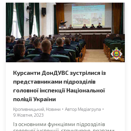
Курсанти ДонДУВС зустрілися із
представниками підрозділів
головної інспекції Національної
поліції України
Кропивницький
,
Новини
Автор
Медіагрупа
9 Жовтня, 2023
Із основними функціями підрозділів
головної інспекції, структурою, правами