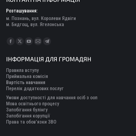
Розташування:
м. Познань, вул. Королеви Ядвіги
м. Бидгощ, вул. Ягелонська
Find us on:
Facebook
X
YouTube
Mail
Telegram
page
page
page
page
page
ІНФОРМАЦІЯ ДЛЯ ГРОМАДЯН
opens
opens
opens
opens
opens
in
in
in
in
in
Правила вступу
new
new
new
new
new
Приймальна комісія
Вартість навчання
window
window
window
window
window
Перелік додаткових послуг
Умови доступності для навчання осіб з ооп
Мова освітнього процесу
Запобігання булінгу
Запобігання корупції
Права та обов’язки ЗВО