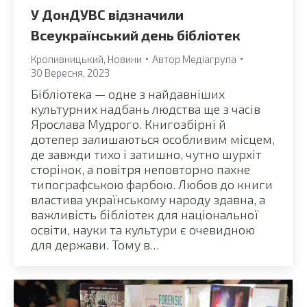
У ДонДУВС відзначили
Всеукраїнський день бібліотек
Кропивницький
,
Новини
Автор
Медіагрупа
30 Вересня, 2023
Бібліотека — одне з найдавніших
культурних надбань людства ще з часів
Ярослава Мудрого. Книгозбірні й
дотепер залишаються особливим місцем,
де завжди тихо і затишно, чутно шурхіт
сторінок, а повітря неповторно пахне
типографською фарбою. Любов до книги
властива українському народу здавна, а
важливість бібліотек для національної
освіти, науки та культури є очевидною
для держави. Тому в…