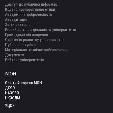
Доступ до публічної інформації
Кодекс корпоративної етики
Академічна доброчесність
Акредитація
Звіти ректорів
Річний звіт про діяльність університетів
Громадські обговорення
Стратегія розвитку університетів
Публічні закупівлі
Матеріально-технічне забезпечення
Документи
Рейтинг університетів
МОН
Освітній портал МОН
ДСЯО
НАЗЯВО
НКЗСДМ
УЦОЯ