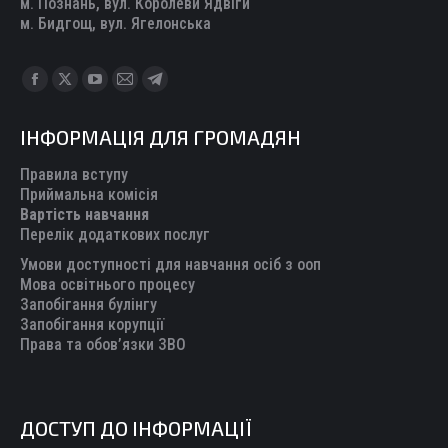
м. Познань, вул. Королеви Ядвіги
м. Бидгощ, вул. Ягелонська
Find us on:
Facebook
X
YouTube
Mail
Telegram
page
page
page
page
page
ІНФОРМАЦІЯ ДЛЯ ГРОМАДЯН
opens
opens
opens
opens
opens
in
in
in
in
in
Правила вступу
new
new
new
new
new
Приймальна комісія
Вартість навчання
window
window
window
window
window
Перелік додаткових послуг
Умови доступності для навчання осіб з ооп
Мова освітнього процесу
Запобігання булінгу
Запобігання корупції
Права та обов’язки ЗВО
ДОСТУП ДО ІНФОРМАЦІЇ