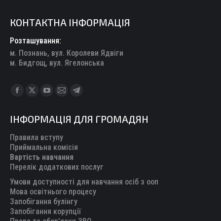
КОНТАКТНА ІНФОРМАЦІЯ
Розташування:
м. Познань, вул. Королеви Ядвіги
м. Бидгощ, вул. Ягелонська
Find us on:
Facebook
X
YouTube
Mail
Telegram
page
page
page
page
page
ІНФОРМАЦІЯ ДЛЯ ГРОМАДЯН
opens
opens
opens
opens
opens
in
in
in
in
in
Правила вступу
new
new
new
new
new
Приймальна комісія
Вартість навчання
window
window
window
window
window
Перелік додаткових послуг
Умови доступності для навчання осіб з ооп
Мова освітнього процесу
Запобігання булінгу
Запобігання корупції