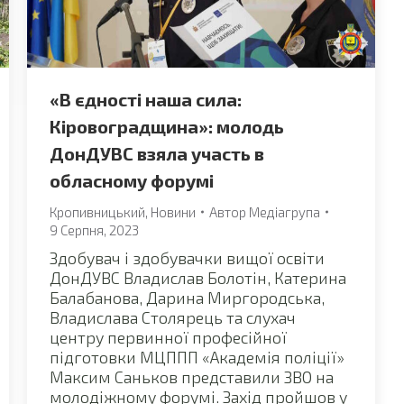
«В єдності наша сила:
Кіровоградщина»: молодь
ДонДУВС взяла участь в
обласному форумі
Кропивницький
,
Новини
Автор
Медіагрупа
9 Серпня, 2023
Здобувач і здобувачки вищої освіти
ДонДУВС Владислав Болотін, Катерина
Балабанова, Дарина Миргородська,
Владислава Столярець та слухач
центру первинної професійної
підготовки МЦППП «Академія поліції»
Максим Саньков представили ЗВО на
молодіжному форумі. Захід пройшов у