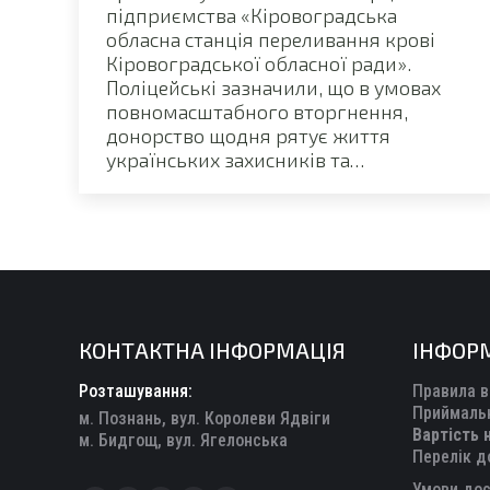
підприємства «Кіровоградська
обласна станція переливання крові
Кіровоградської обласної ради».
Поліцейські зазначили, що в умовах
повномасштабного вторгнення,
донорство щодня рятує життя
українських захисників та…
КОНТАКТНА ІНФОРМАЦІЯ
ІНФОР
Розташування:
Правила в
Приймальн
м. Познань, вул. Королеви Ядвіги
Вартість 
м. Бидгощ, вул. Ягелонська
Перелік д
Умови дос