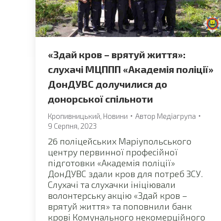
«Здай кров – врятуй життя»:
слухачі МЦППП «Академія поліції»
ДонДУВС долучилися до
донорської спільноти
Кропивницький
,
Новини
Автор
Медіагрупа
9 Серпня, 2023
26 поліцейських Маріупольського
центру первинної професійної
підготовки «Академія поліції»
ДонДУВС здали кров для потреб ЗСУ.
Слухачі та слухачки ініціювали
волонтерську акцію «Здай кров –
врятуй життя» та поповнили банк
крові Комунального некомерційного