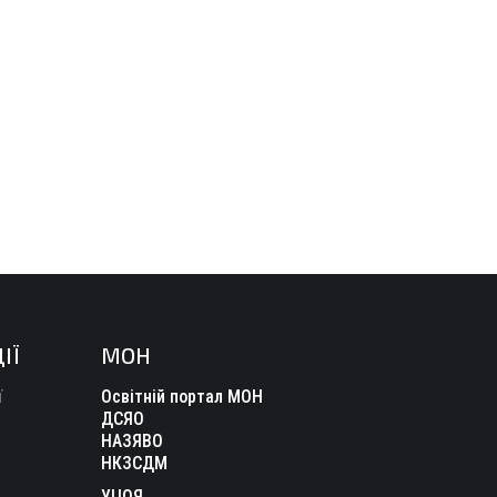
ІЇ
МОН
ї
Освітній портал МОН
ДСЯО
НАЗЯВО
НКЗСДМ
УЦОЯ