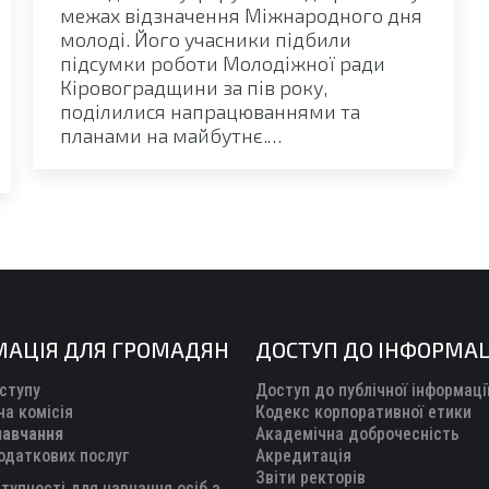
межах відзначення Міжнародного дня
молоді. Його учасники підбили
підсумки роботи Молодіжної ради
Кіровоградщини за пів року,
поділилися напрацюваннями та
планами на майбутнє.…
МАЦІЯ ДЛЯ ГРОМАДЯН
ДОСТУП ДО ІНФОРМАЦ
ступу
Доступ до публічної інформаці
а комісія
Кодекс корпоративної етики
навчання
Академічна доброчесність
одаткових послуг
Акредитація
Звіти ректорів
тупності для навчання осіб з