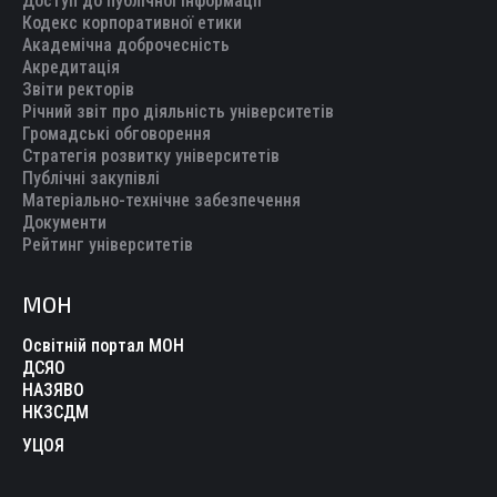
Доступ до публічної інформації
Кодекс корпоративної етики
Академічна доброчесність
Акредитація
Звіти ректорів
Річний звіт про діяльність університетів
Громадські обговорення
Стратегія розвитку університетів
Публічні закупівлі
Матеріально-технічне забезпечення
Документи
Рейтинг університетів
МОН
Освітній портал МОН
ДСЯО
НАЗЯВО
НКЗСДМ
УЦОЯ