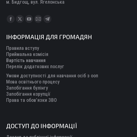
м. Бидгощ, вул. Ягелонська
Find us on:
Facebook
X
YouTube
Mail
Telegram
page
page
page
page
page
ІНФОРМАЦІЯ ДЛЯ ГРОМАДЯН
opens
opens
opens
opens
opens
in
in
in
in
in
Правила вступу
new
new
new
new
new
Приймальна комісія
Вартість навчання
window
window
window
window
window
Перелік додаткових послуг
Умови доступності для навчання осіб з ооп
Мова освітнього процесу
Запобігання булінгу
Запобігання корупції
Права та обов’язки ЗВО
ДОСТУП ДО ІНФОРМАЦІЇ