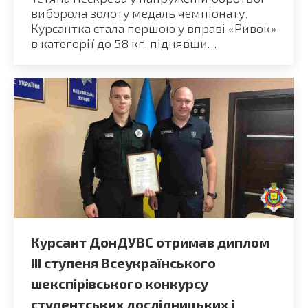
виборола золоту медаль чемпіонату.
Курсантка стала першою у вправі «Ривок»
в категорії до 58 кг, піднявши…
Курсант ДонДУВС отримав диплом
III ступеня Всеукраїнського
шекспірівського конкурсу
студентських дослідницьких і