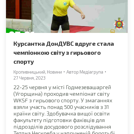
Курсантка ДонДУВС вдруге стала
чемпіонкою світу з гирьового
спорту
Кропивницький
,
Новини
Автор
Медіагрупа
27 Червня, 2023
22-25 червня у місті Годмезевашаргей
(Угорщина) проходив чемпіонат світу
WKSF з гирьового спорту. У змаганнях
взяли участь понад 500 учасників з 31
країни світу. Здобувачка вищої освіти
факультету підготовки фахівців для
підрозділів досудового розслідування
Тетяна Нескреба у напруженій боротьбі