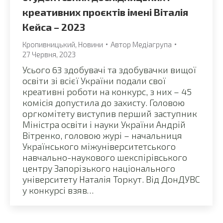
креативних проєктів імені Віталія
Кейса – 2023
Кропивницький
,
Новини
Автор
Медіагрупа
27 Червня, 2023
Усього 63 здобувачі та здобувачки вищої
освіти зі всієї України подали свої
креативні роботи на конкурс, з них – 45
комісія допустила до захисту. Головою
оргкомітету виступив перший заступник
Міністра освіти і науки України Андрій
Вітренко, головою журі – начальниця
Українського міжуніверситетського
навчально-наукового шекспірівського
центру Запорізького національного
університету Наталія Торкут. Від ДонДУВС
у конкурсі взяв…