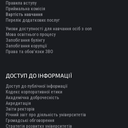
in
in
in
in
in
Правила вступу
new
new
new
new
new
Приймальна комісія
Вартість навчання
window
window
window
window
window
Перелік додаткових послуг
Умови доступності для навчання осіб з ооп
Мова освітнього процесу
Запобігання булінгу
Запобігання корупції
Права та обов’язки ЗВО
ДОСТУП ДО ІНФОРМАЦІЇ
Доступ до публічної інформації
Кодекс корпоративної етики
Академічна доброчесність
Акредитація
Звіти ректорів
Річний звіт про діяльність університетів
Громадські обговорення
Стратегія розвитку університетів