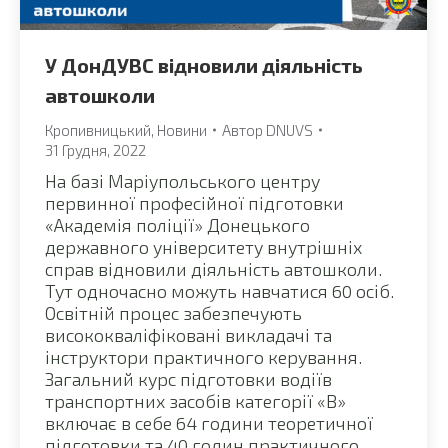
У ДонДУВС відновили діяльність
автошколи
Кропивницький
,
Новини
Автор
DNUVS
31 Грудня, 2022
На базі Маріупольського центру
первинної професійної підготовки
«Академія поліції» Донецького
державного університету внутрішніх
справ відновили діяльність автошколи.
Тут одночасно можуть навчатися 60 осіб.
Освітній процес забезпечують
висококваліфіковані викладачі та
інструктори практичного керування.
Загальний курс підготовки водіїв
транспортних засобів категорії «В»
включає в себе 64 години теоретичної
підготовки та 40 годин практичного