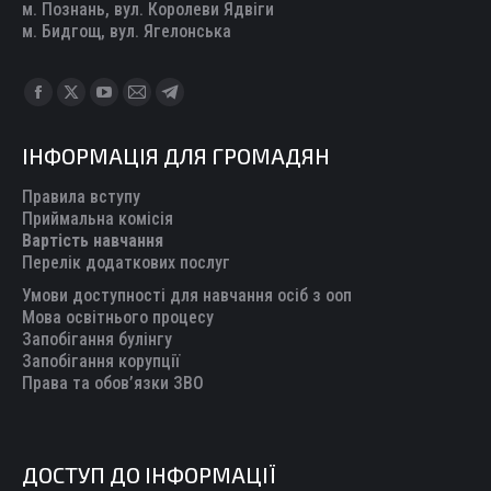
м. Познань, вул. Королеви Ядвіги
м. Бидгощ, вул. Ягелонська
Find us on:
Facebook
X
YouTube
Mail
Telegram
page
page
page
page
page
ІНФОРМАЦІЯ ДЛЯ ГРОМАДЯН
opens
opens
opens
opens
opens
in
in
in
in
in
Правила вступу
new
new
new
new
new
Приймальна комісія
Вартість навчання
window
window
window
window
window
Перелік додаткових послуг
Умови доступності для навчання осіб з ооп
Мова освітнього процесу
Запобігання булінгу
Запобігання корупції
Права та обов’язки ЗВО
ДОСТУП ДО ІНФОРМАЦІЇ