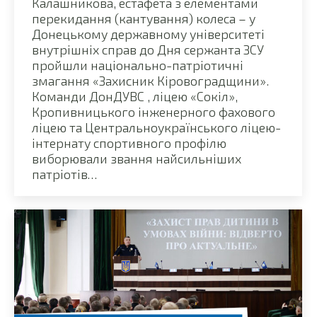
Калашникова, естафета з елементами
перекидання (кантування) колеса – у
Донецькому державному університеті
внутрішніх справ до Дня сержанта ЗСУ
пройшли національно-патріотичні
змагання «Захисник Кіровоградщини».
Команди ДонДУВС , ліцею «Сокіл»,
Кропивницького інженерного фахового
ліцею та Центральноукраїнського ліцею-
інтернату спортивного профілю
виборювали звання найсильніших
патріотів…