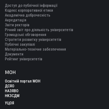
Доступ до публічної інформації
Кодекс корпоративної етики
Академічна доброчесність
Акредитація
Звіти ректорів
Річний звіт про діяльність університетів
Громадські обговорення
Стратегія розвитку університетів
Публічні закупівлі
Матеріально-технічне забезпечення
Документи
Рейтинг університетів
МОН
Освітній портал МОН
ДСЯО
НАЗЯВО
НКЗСДМ
УЦОЯ