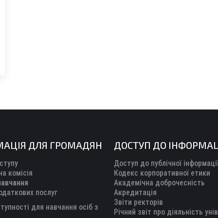
МАЦІЯ ДЛЯ ГРОМАДЯН
ДОСТУП ДО ІНФОРМАЦ
ступу
Доступ до публічної інформаці
а комісія
Кодекс корпоративної етики
навчання
Академічна доброчесність
одаткових послуг
Акредитація
Звіти ректорів
тупності для навчання осіб з
Річний звіт про діяльність уні