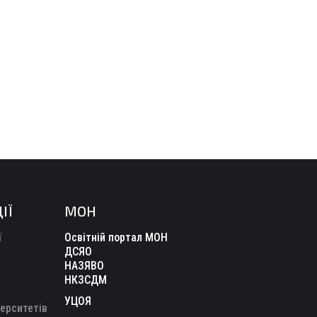
ІЇ
МОН
ї
Освітній портал МОН
ДСЯО
НАЗЯВО
НКЗСДМ
УЦОЯ
верситетів