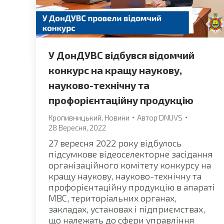
У ДонДУВС відбувся відомчий
конкурс на кращу наукову,
науково-технічну та
профорієнтаційну продукцію
Кропивницький
,
Новини
Автор
DNUVS
28 Вересня, 2022
27 вересня 2022 року відбулось
підсумкове відеоселекторне засідання
організаційного комітету конкурсу на
кращу наукову, науково-технічну та
профорієнтаційну продукцію в апараті
МВС, територіальних органах,
закладах, установах і підприємствах,
що належать до сфери управління