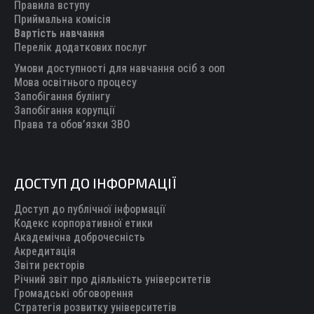
in
in
in
in
in
Правила вступу
new
new
new
new
new
Приймальна комісія
Вартість навчання
window
window
window
window
window
Перелік додаткових послуг
Умови доступності для навчання осіб з ооп
Мова освітнього процесу
Запобігання булінгу
Запобігання корупції
Права та обов’язки ЗВО
ДОСТУП ДО ІНФОРМАЦІЇ
Доступ до публічної інформації
Кодекс корпоративної етики
Академічна доброчесність
Акредитація
Звіти ректорів
Річний звіт про діяльність університетів
Громадські обговорення
Стратегія розвитку університетів