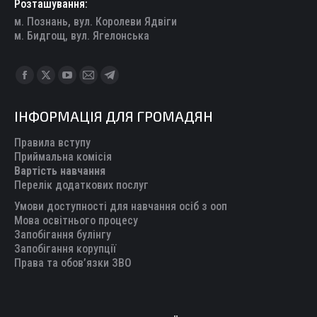
Розташування:
м. Познань, вул. Королеви Ядвіги
м. Бидгощ, вул. Ягелонська
Find us on:
Facebook
X
YouTube
Mail
Telegram
page
page
page
page
page
ІНФОРМАЦІЯ ДЛЯ ГРОМАДЯН
opens
opens
opens
opens
opens
in
in
in
in
in
Правила вступу
new
new
new
new
new
Приймальна комісія
Вартість навчання
window
window
window
window
window
Перелік додаткових послуг
Умови доступності для навчання осіб з ооп
Мова освітнього процесу
Запобігання булінгу
Запобігання корупції
Права та обов’язки ЗВО