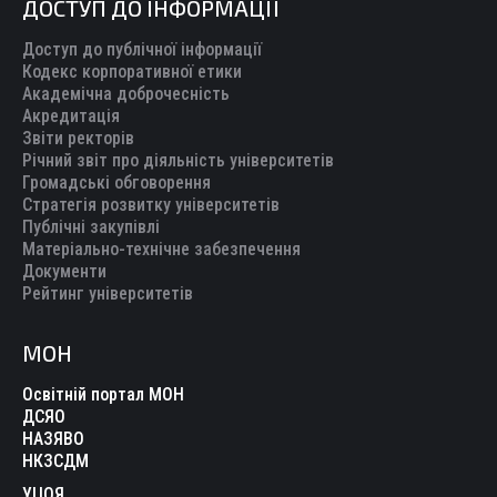
ДОСТУП ДО ІНФОРМАЦІЇ
Доступ до публічної інформації
Кодекс корпоративної етики
Академічна доброчесність
Акредитація
Звіти ректорів
Річний звіт про діяльність університетів
Громадські обговорення
Стратегія розвитку університетів
Публічні закупівлі
Матеріально-технічне забезпечення
Документи
Рейтинг університетів
МОН
Освітній портал МОН
ДСЯО
НАЗЯВО
НКЗСДМ
УЦОЯ