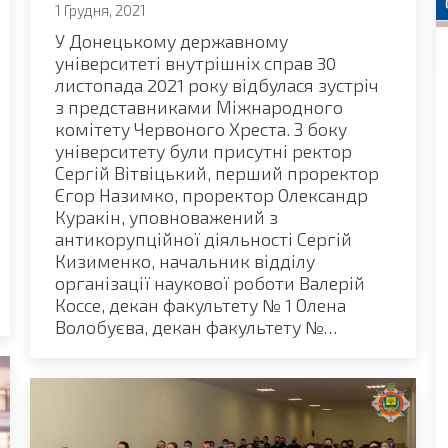
1 Грудня, 2021
У Донецькому державному
університеті внутрішніх справ 30
листопада 2021 року відбулася зустріч
з представниками Міжнародного
комітету Червоного Хреста. З боку
університету були присутні ректор
Сергій Вітвіцький, перший проректор
Єгор Назимко, проректор Олександр
Куракін, уповноважений з
антикорупційної діяльності Сергій
Кизименко, начальник відділу
організації наукової роботи Валерій
Коссе, декан факультету № 1 Олена
Волобуєва, декан факультету №…