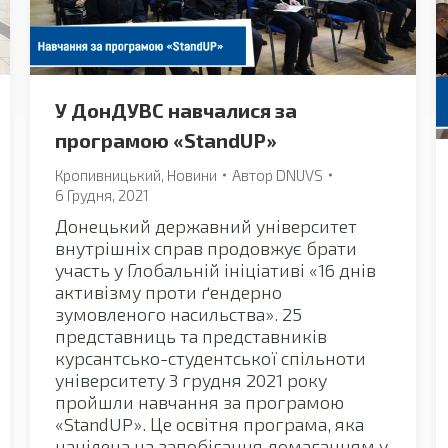
У ДонДУВС навчалися за
програмою «StandUP»
Кропивницький
,
Новини
Автор
DNUVS
6 Грудня, 2021
Донецький державний університет
внутрішніх справ продовжує брати
участь у Глобальній ініціативі «16 днів
активізму проти ґендерно
зумовленого насильства». 25
представниць та представників
курсантсько-студентської спільноти
університету 3 грудня 2021 року
пройшли навчання за програмою
«StandUP». Це освітня програма, яка
націлена на запобігання домаганням у