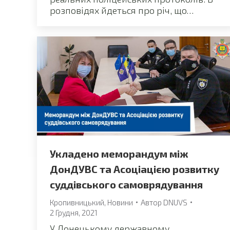
розповідях йдеться про річ, що…
Укладено меморандум між
ДонДУВС та Асоціацією розвитку
суддівського самоврядування
Кропивницький
,
Новини
Автор
DNUVS
2 Грудня, 2021
У Донецькому державному