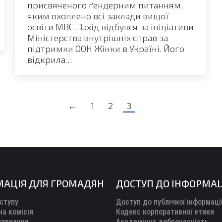
присвяченого ґендерним питанням,
яким охоплено всі заклади вищої
освіти МВС. Захід відбувся за ініціативи
Міністерства внутрішніх справ за
підтримки ООН Жінки в Україні. Його
відкрила…
←
1
2
3
МАЦІЯ ДЛЯ ГРОМАДЯН
ДОСТУП ДО ІНФОРМАЦ
ступу
Доступ до публічної інформаці
а комісія
Кодекс корпоративної етики
навчання
Академічна доброчесність