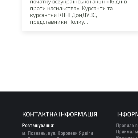
початку всеукраїнської акції «16 днів
проти насильства». Курсанти та
курсантки КННІ ДонДУВС,
представники Полку…
КОНТАКТНА ІНФОРМАЦІЯ
ІНФОР
Розташування:
Правила в
Приймальн
м. Познань, вул. Королеви Ядвіги
Вартість 