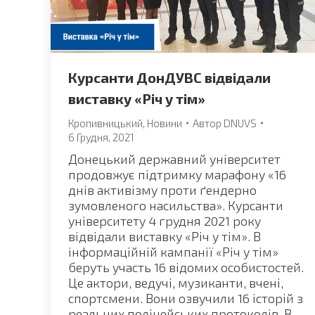
Курсанти ДонДУВС відвідали
виставку «Річ у тім»
Кропивницький
,
Новини
Автор
DNUVS
6 Грудня, 2021
Донецький державний університет
продовжує підтримку марафону «16
днів активізму проти ґендерно
зумовленого насильства». Курсанти
університету 4 грудня 2021 року
відвідали виставку «Річ у тім». В
інформаційній кампанії «Річ у тім»
беруть участь 16 відомих особистостей.
Це актори, ведучі, музиканти, вчені,
спортсмени. Вони озвучили 16 історій з
реальних поліцейських протоколів. В