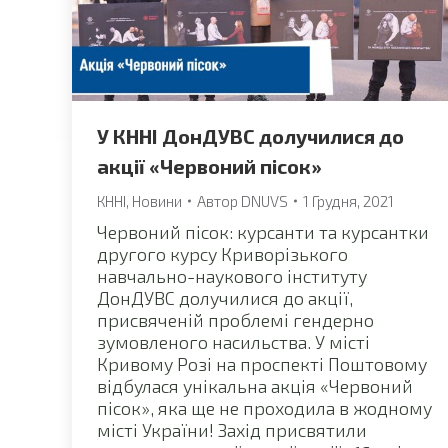
У КННІ ДонДУВС долучилися до
акції «Червоний пісок»
КННІ
,
Новини
Автор
DNUVS
1 Грудня, 2021
Червоний пісок: курсанти та курсантки
другого курсу Криворізького
навчально-наукового інституту
ДонДУВС долучилися до акції,
присвяченій проблемі гендерно
зумовленого насильства. У місті
Кривому Розі на проспекті Поштовому
відбулася унікальна акція «Червоний
пісок», яка ще не проходила в жодному
місті України! Захід присвятили