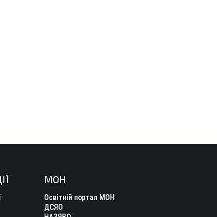
ІЇ
МОН
ї
Освітній портал МОН
ДСЯО
НАЗЯВО