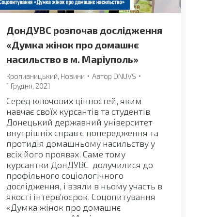
ДонДУВС розпочав дослідження
«Думка жінок про домашнє
насильство в м. Маріуполь»
Кропивницький
,
Новини
Автор
DNUVS
1 Грудня, 2021
Серед ключових цінностей, яким
навчає своїх курсантів та студентів
Донецький державний університет
внутрішніх справ є попередження та
протидія домашньому насильству у
всіх його проявах. Саме тому
курсантки ДонДУВС долучилися до
профільного соціологічного
дослідження, і взяли в ньому участь в
якості інтерв’юєрок. Соцопитування
«Думка жінок про домашнє