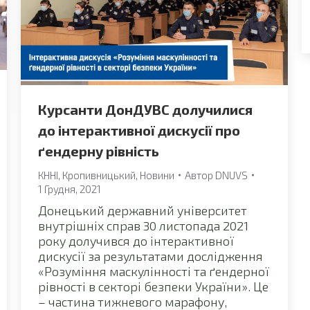
Курсанти ДонДУВС долучилися
до інтерактивної дискусії про
ґендерну рівність
КННІ
,
Кропивницький
,
Новини
Автор
DNUVS
1 Грудня, 2021
Донецький державний університет
внутрішніх справ 30 листопада 2021
року долучився до інтерактивної
дискусії за результатами дослідження
«Розуміння маскулінності та ґендерної
рівності в секторі безпеки України». Це
– частина тижневого марафону,