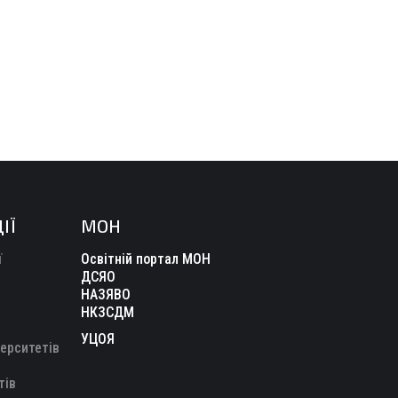
ІЇ
МОН
ї
Освітній портал МОН
ДСЯО
НАЗЯВО
НКЗСДМ
УЦОЯ
верситетів
тів