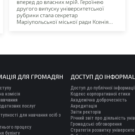
вперед до власних мрій. Героїнею
другого випуску університетської
рубрики стала секретар
Маріупольської міської ради Ксенія…
МАЦІЯ ДЛЯ ГРОМАДЯН
ДОСТУП ДО ІНФОРМАЦ
ступу
Доступ до публічної інформаці
а комісія
Кодекс корпоративної етики
навчання
Академічна доброчесність
одаткових послуг
Акредитація
Звіти ректорів
тупності для навчання осіб з
Річний звіт про діяльність уні
Громадські обговорення
тнього процесу
Стратегія розвитку університе
ня булінгу