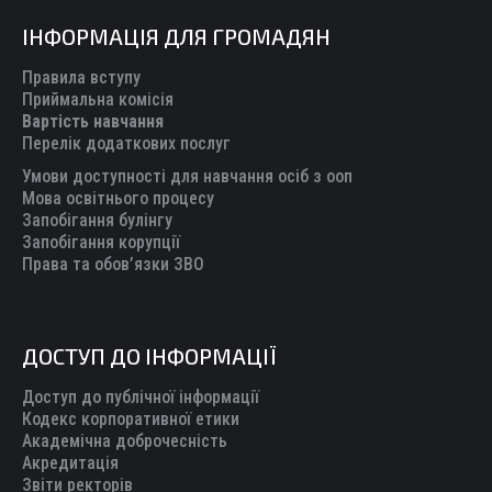
page
page
page
page
page
ІНФОРМАЦІЯ ДЛЯ ГРОМАДЯН
opens
opens
opens
opens
opens
in
in
in
in
in
Правила вступу
new
new
new
new
new
Приймальна комісія
Вартість навчання
window
window
window
window
window
Перелік додаткових послуг
Умови доступності для навчання осіб з ооп
Мова освітнього процесу
Запобігання булінгу
Запобігання корупції
Права та обов’язки ЗВО
ДОСТУП ДО ІНФОРМАЦІЇ
Доступ до публічної інформації
Кодекс корпоративної етики
Академічна доброчесність
Акредитація
Звіти ректорів