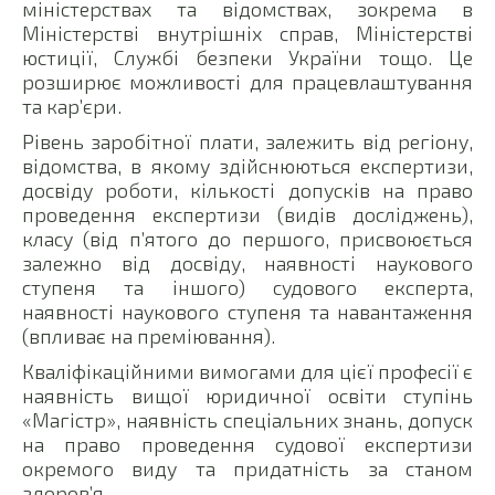
міністерствах та відомствах, зокрема в
Міністерстві внутрішніх справ, Міністерстві
юстиції, Службі безпеки України тощо. Це
розширює можливості для працевлаштування
та кар’єри.
Рівень заробітної плати, залежить від регіону,
відомства, в якому здійснюються експертизи,
досвіду роботи, кількості допусків на право
проведення експертизи (видів досліджень),
класу (від п’ятого до першого, присвоюється
залежно від досвіду, наявності наукового
ступеня та іншого) судового експерта,
наявності наукового ступеня та навантаження
(впливає на преміювання).
Кваліфікаційними вимогами для цієї професії є
наявність вищої юридичної освіти ступінь
«Магістр», наявність спеціальних знань, допуск
на право проведення судової експертизи
окремого виду та придатність за станом
здоров’я.