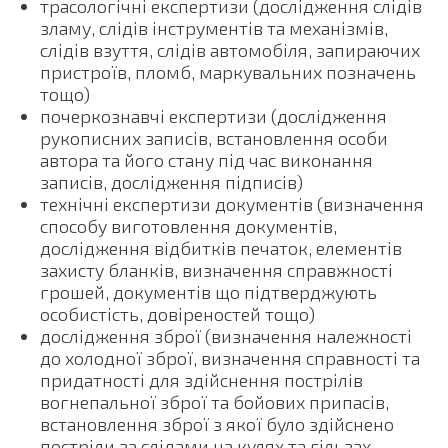
трасологічні експертизи (дослідження слідів
зламу, слідів інструментів та механізмів,
слідів взуття, слідів автомобіля, запираючих
пристроїв, пломб, маркувальних позначень
тощо)
почеркознавчі експертизи (дослідження
рукописних записів, встановлення особи
автора та його стану під час виконання
записів, дослідження підписів)
технічні експертизи документів (визначення
способу виготовлення документів,
дослідження відбитків печаток, елементів
захисту бланків, визначення справжності
грошей, документів що підтверджують
особистість, довіреностей тощо)
дослідження зброї (визначення належності
до холодної зброї, визначення справності та
придатності для здійснення пострілів
вогнепальної зброї та бойових припасів,
встановлення зброї з якої було здійснено
постріли за слідами на кулях та гільзах,