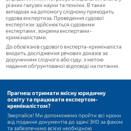
різних галузях науки та техніки. В таких
випадках на допомогу слідчому приходить
судова експертиза. Проведення судової
експертизи здійснюється судовими
експертами, зокрема експертами-
криміналістами.
До обов’язків судового експерта-криміналіста
входить дослідження речових доказів за
дорученням слідчого або суду, з метою
надання обґрунтованої відповіді на питання.
Прагнеш отримати якісну юридичну
освіту та працювати експертом-
криміналістом?
Звертайся! Ми допоможемо пройти всі кроки
від подання документів до здачі ЗНО за фахом
та забезпечимо всією необхідною