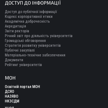
ДОСТУП ДО ІНФОРМАЦІЇ
Доступ до публічної інформації
Кодекс корпоративної етики
Академічна доброчесність
Акредитація
Звіти ректорів
Річний звіт про діяльність університетів
Громадські обговорення
Стратегія розвитку університетів
Публічні закупівлі
Матеріально-технічне забезпечення
Документи
Рейтинг університетів
МОН
Освітній портал МОН
ДСЯО
НАЗЯВО
НКЗСДМ