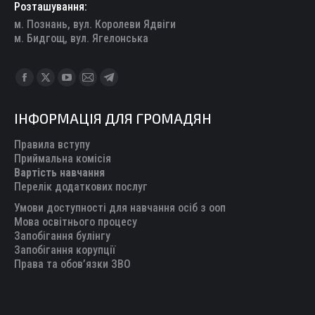
Розташування:
м. Познань, вул. Королеви Ядвіги
м. Бидгощ, вул. Ягелонська
Find us on:
Facebook
X
YouTube
Mail
Telegram
page
page
page
page
page
ІНФОРМАЦІЯ ДЛЯ ГРОМАДЯН
opens
opens
opens
opens
opens
in
in
in
in
in
Правила вступу
new
new
new
new
new
Приймальна комісія
Вартість навчання
window
window
window
window
window
Перелік додаткових послуг
Умови доступності для навчання осіб з ооп
Мова освітнього процесу
Запобігання булінгу
Запобігання корупції
Права та обов’язки ЗВО