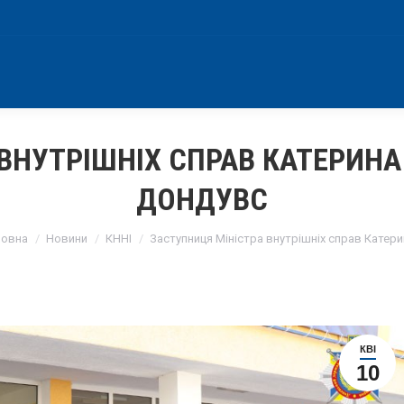
ВНУТРІШНІХ СПРАВ КАТЕРИНА
ДОНДУВС
u are here:
ловна
Новини
КННІ
Заступниця Міністра внутрішніх справ Катер
КВІ
10