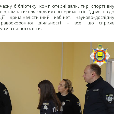
учасну бібліотеку, комп’ютерні зали, тир, спортивн
ьню, кімнати: для слідчих експериментів, “дружню д
ії, криміналістичний кабінет, науково-дослідн
равоохоронної діяльності – все, що сприя
вача вищої освіти.