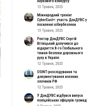
наукового конкурсу
13 Травня, 2025
Міжнародний тренінг
CyberEast+: участь ДонДУВС у
посиленні кібербезпеки
13 Травня, 2025
Ректор ДонДУВС Сергій
Вітвіцький долучився до
відкриття 8-го Глобального
тижня безпеки дорожнього
руху в Україні
12 Травня, 2025
OSINT-розслідування та
документування воєнних
злочинів РФ
12 Травня, 2025
а
я
У ДонДУВС відбувся випуск
поліцейських офіцерів громад