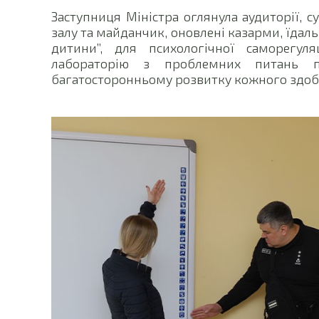
Заступниця Міністра оглянула аудиторії, с
залу та майданчик, оновлені казарми, їдал
дитини”, для психологічної саморегуляц
лабораторію з проблемних питань п
багатосторонньому розвитку кожного здобу