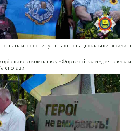
 схилили голови у загальнонаціональній хвилин
моріального комплексу «Фортечні вали», де поклал
Алеї слави.