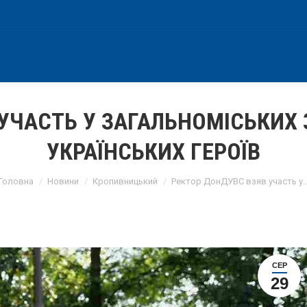
УЧАСТЬ У ЗАГАЛЬНОМІСЬКИХ
УКРАЇНСЬКИХ ГЕРОЇВ
You are here:
Головна
Новини
Кропивницький
Ректор ДонДУВС взяв участь у
СЕР
29