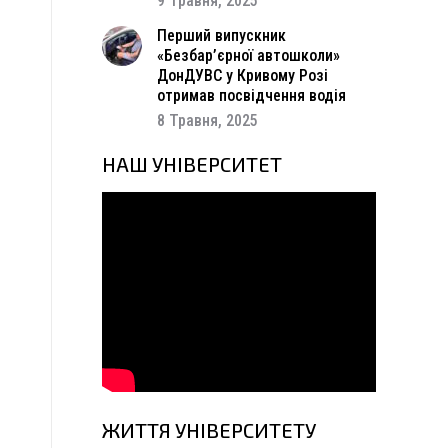
9 Травня, 2025
а
о
Перший випускник
«Безбар’єрної автошколи»
ДонДУВС у Кривому Розі
отримав посвідчення водія
8 Травня, 2025
НАШ УНІВЕРСИТЕТ
ЖИТТЯ УНІВЕРСИТЕТУ