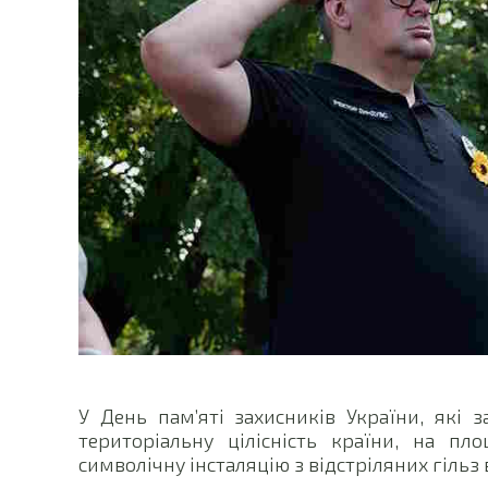
У День пам’яті захисників України, які з
територіальну цілісність країни, на п
символічну інсталяцію з відстріляних гільз 