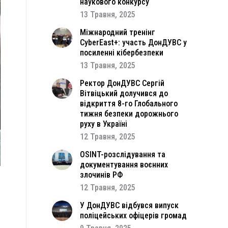
наукового конкурсу
13 Травня, 2025
Міжнародний тренінг
CyberEast+: участь ДонДУВС у
посиленні кібербезпеки
13 Травня, 2025
Ректор ДонДУВС Сергій
Вітвіцький долучився до
відкриття 8-го Глобального
тижня безпеки дорожнього
руху в Україні
12 Травня, 2025
OSINT-розслідування та
документування воєнних
злочинів РФ
12 Травня, 2025
і
и
У ДонДУВС відбувся випуск
поліцейських офіцерів громад