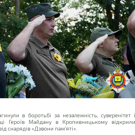
агинули в боротьбі за незалежність, суверенітет 
лощі Героїв Майдану в Кропивницькому відкрил
від снарядів «Дзвони пам’яті».