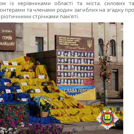
ом із керівниками області та міста, силових т
онтерами та членами родин загиблих на згадку пр
тріотичними стрічками пам’яті.