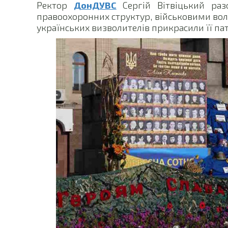
Ректор
ДонДУВС
Сергій Вітвіцький раз
правоохоронних структур, військовими вол
українських визволителів прикрасили її па