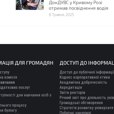
ДонДУВС у Кривому Розі
отримав посвідчення водія
8 Травня, 2025
МАЦІЯ ДЛЯ ГРОМАДЯН
ДОСТУП ДО ІНФОРМАЦ
ступу
Доступ до публічної інформаці
а комісія
Кодекс корпоративної етики
навчання
Академічна доброчесність
одаткових послуг
Акредитація
Звіти ректорів
тупності для навчання осіб з
Річний звіт про діяльність уні
Громадські обговорення
тнього процесу
Стратегія розвитку університе
ня булінгу
Публічні закупівлі