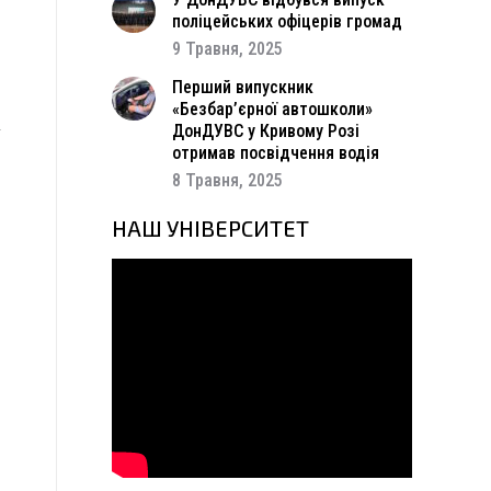
поліцейських офіцерів громад
9 Травня, 2025
3
.
Перший випускник
,
«Безбар’єрної автошколи»
т
ДонДУВС у Кривому Розі
отримав посвідчення водія
и
8 Травня, 2025
НАШ УНІВЕРСИТЕТ