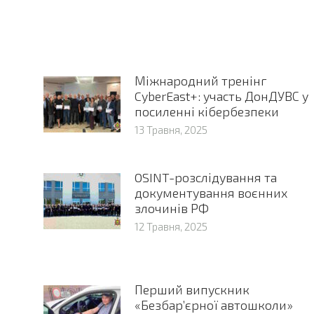
Міжнародний тренінг
CyberEast+: участь ДонДУВС у
посиленні кібербезпеки
13 Травня, 2025
OSINT-розслідування та
документування воєнних
злочинів РФ
12 Травня, 2025
Перший випускник
«Безбар’єрної автошколи»