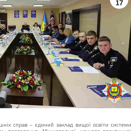
17
шніх справ – єдиний заклад вищої освіти систем
ом проведення Міжнародної науково-практично