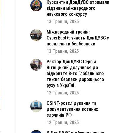
Курсантки ДонДУВС отримали
відзнаки міжнародного
наукового конкурсу
13 Травня, 2025
Міжнародний тренінг
CyberEast+: участь ДонДУВС у
посиленні кібербезпеки
13 Травня, 2025
Ректор ДонДУВС Сергій
Вітвіцький долучився до
відкриття 8-го Глобального
тижня безпеки дорожнього
руху в Україні
12 Травня, 2025
OSINT-розслідування та
документування воєнних
злочинів РФ
12 Травня, 2025
и
ї
У ДонДУВС відбувся випуск