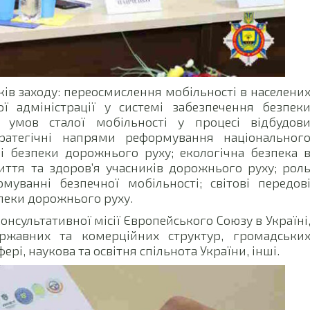
ів заходу: переосмислення мобільності в населени
ої адміністрації у системі забезпечення безпек
 умов сталої мобільності у процесі відбудов
тратегічні напрями реформування національног
і безпеки дорожнього руху; екологічна безпека 
иття та здоров’я учасників дорожнього руху; рол
муванні безпечної мобільності; світові передов
зпеки дорожнього руху.
онсультативної місії Європейського Союзу в Україні
ержавних та комерційних структур, громадськи
рі, наукова та освітня спільнота України, інші.