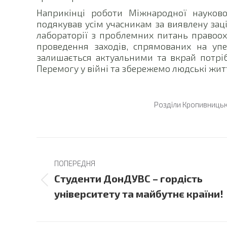
Наприкінці роботи Міжнародної науково
подякував усім учасникам за виявлену заці
лабораторії з проблемних питань правоох
проведення заходів, спрямованих на уп
залишається актуальними та вкрай потр
Перемогу у війні та збережемо людські житт
Розділи
Кропивниць
Post
ПОПЕРЕДНЯ
navigation
Студенти ДонДУВС – гордість
Previous
університету та майбутнє країни!
post: