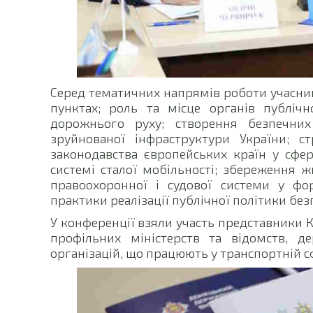
Серед тематичних напрямів роботи учасник
пунктах; роль та місце органів публічн
дорожнього руху; створення безпечних
зруйнованої інфраструктури України; с
законодавства європейських країн у сфер
системі сталої мобільності; збереження ж
правоохоронної і судової системи у фор
практики реалізації публічної політики бе
У конференції взяли участь представники К
профільних міністерств та відомств, д
організацій, що працюють у транспортній сфе