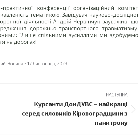
-практичної конференції організаційний коміте
кавленість тематикою. Завідувач науково-дослідно
оронної діяльності Андрій Червінчук зауважив, щ
ередження дорожньо-транспортного травматизму
ібними: “Лише спільними зусиллями ми здобудем
я на дорогах!”
кий
,
Новини
17 Листопада, 2023
НАСТУПНА
Курсанти ДонДУВС – найкращі
Next
серед силовиків Кіровоградщини з
post:
панктрону