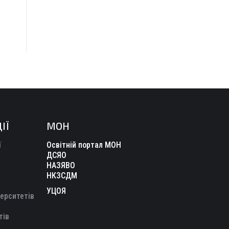
ІЇ
МОН
ї
Освітній портал МОН
ДСЯО
НАЗЯВО
НКЗСДМ
УЦОЯ
верситетів
тів