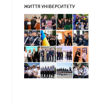
ЖИТТЯ УНІВЕРСИТЕТУ
х
и
и
о
в
ь
і
,
х