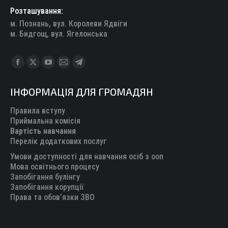
Розташування:
м. Познань, вул. Королеви Ядвіги
м. Бидгощ, вул. Ягелонська
Find us on:
Facebook
X
YouTube
Mail
Telegram
page
page
page
page
page
ІНФОРМАЦІЯ ДЛЯ ГРОМАДЯН
opens
opens
opens
opens
opens
in
in
in
in
in
Правила вступу
new
new
new
new
new
Приймальна комісія
Вартість навчання
window
window
window
window
window
Перелік додаткових послуг
Умови доступності для навчання осіб з ооп
Мова освітнього процесу
Запобігання булінгу
Запобігання корупції
Права та обов’язки ЗВО