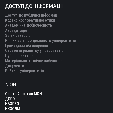
ДОСТУП ДО ІНФОРМАЦІЇ
Доступ до публічної інформації
Кодекс корпоративної етики
Академічна доброчесність
Акредитація
Звіти ректорів
Річний звіт про діяльність університетів
Громадські обговорення
Стратегія розвитку університетів
Публічні закупівлі
Матеріально-технічне забезпечення
Документи
Рейтинг університетів
МОН
Освітній портал МОН
ДСЯО
НАЗЯВО
НКЗСДМ