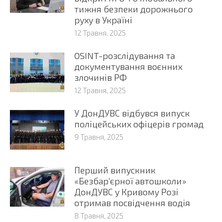
тижня безпеки дорожнього
руху в Україні
12 Травня, 2025
OSINT-розслідування та
документування воєнних
злочинів РФ
12 Травня, 2025
У ДонДУВС відбувся випуск
поліцейських офіцерів громад
9 Травня, 2025
Перший випускник
«Безбар’єрної автошколи»
ДонДУВС у Кривому Розі
отримав посвідчення водія
8 Травня, 2025