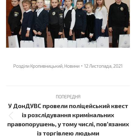
Розділи
Кропивницький
,
Новини
12 Листопада, 2021
Post
ПОПЕРЕДНЯ
navigation
У ДонДУВС провели поліцейський квест
із розслідування кримінальних
Previous
правопорушень, у тому числі, пов’язаних
post:
із торгівлею людьми