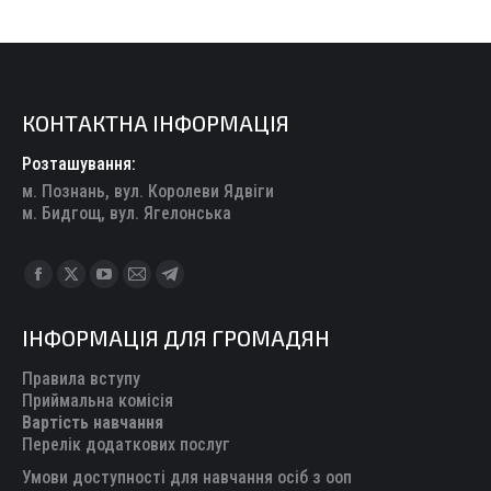
КОНТАКТНА ІНФОРМАЦІЯ
Розташування:
м. Познань, вул. Королеви Ядвіги
м. Бидгощ, вул. Ягелонська
Find us on:
Facebook
X
YouTube
Mail
Telegram
page
page
page
page
page
ІНФОРМАЦІЯ ДЛЯ ГРОМАДЯН
opens
opens
opens
opens
opens
in
in
in
in
in
Правила вступу
new
new
new
new
new
Приймальна комісія
Вартість навчання
window
window
window
window
window
Перелік додаткових послуг
Умови доступності для навчання осіб з ооп