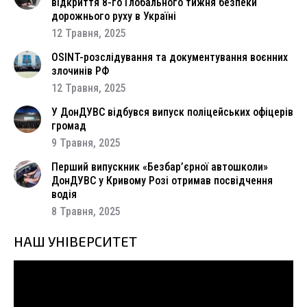
відкриття 8-го Глобального тижня безпеки
дорожнього руху в Україні
12 Травня, 2025
OSINT-розслідування та документування воєнних
злочинів РФ
12 Травня, 2025
У ДонДУВС відбувся випуск поліцейських офіцерів
громад
9 Травня, 2025
Перший випускник «Безбар’єрної автошколи»
ДонДУВС у Кривому Розі отримав посвідчення
водія
8 Травня, 2025
НАШ УНІВЕРСИТЕТ