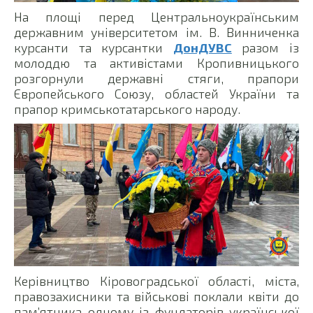
На площі перед Центральноукраїнським
державним університетом ім. В. Винниченка
курсанти та курсантки
ДонДУВС
разом із
молоддю та активістами Кропивницького
розгорнули державні стяги, прапори
Європейського Союзу, областей України та
прапор кримськотатарського народу.
Керівництво Кіровоградської області, міста,
правозахисники та військові поклали квіти до
пам’ятника одному із фундаторів української