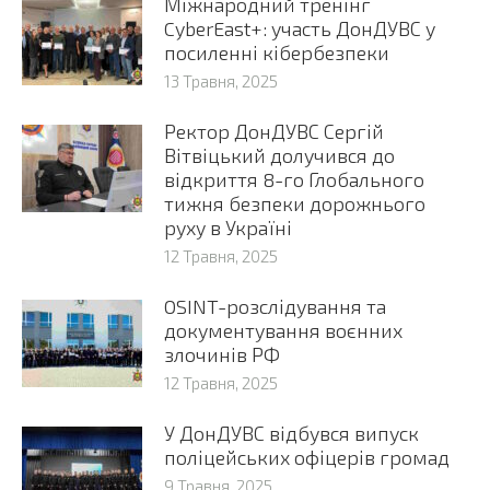
Міжнародний тренінг
CyberEast+: участь ДонДУВС у
посиленні кібербезпеки
13 Травня, 2025
Ректор ДонДУВС Сергій
Вітвіцький долучився до
відкриття 8-го Глобального
тижня безпеки дорожнього
руху в Україні
12 Травня, 2025
OSINT-розслідування та
документування воєнних
злочинів РФ
12 Травня, 2025
У ДонДУВС відбувся випуск
поліцейських офіцерів громад
9 Травня, 2025