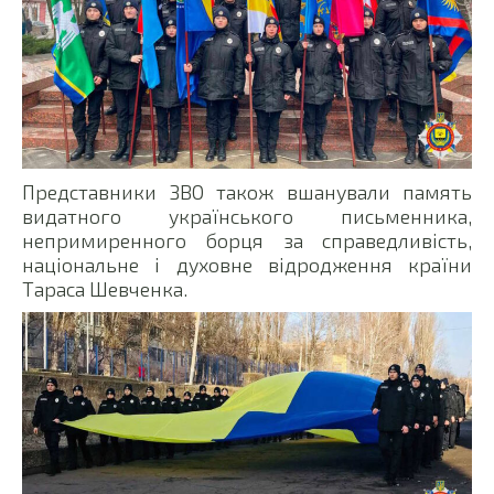
Представники ЗВО також вшанували память
видатного українського письменника,
непримиренного борця за справедливість,
національне і духовне відродження країни
Тараса Шевченка.