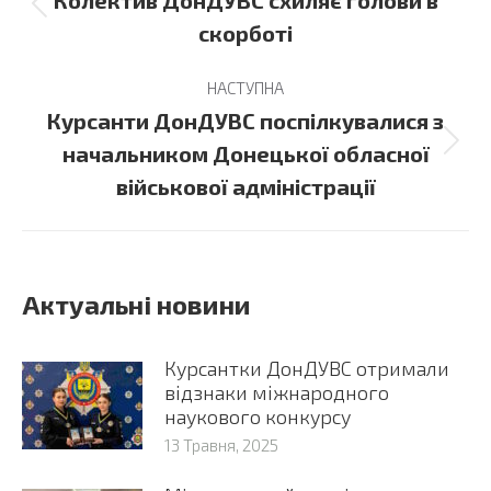
Колектив ДонДУВС схиляє голови в
Previous
скорботі
post:
НАСТУПНА
Курсанти ДонДУВС поспілкувалися з
Next
начальником Донецької обласної
post:
військової адміністрації
Актуальні новини
Курсантки ДонДУВС отримали
відзнаки міжнародного
наукового конкурсу
13 Травня, 2025