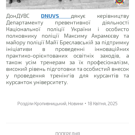
ДонДУВС
DNUVS
дякує керівництву
Департаменту превентивної діяльності
Національної поліції України і особисто
полковнику поліції Максиму Ахрамєєву та
майору поліції Майї Бреславській за підтримку
ініціативи в проведенні інноваційних
практико-орієнтованих освітніх заходів, а
також усім тренерам за їх професіоналізм,
високий рівень підготовки та особистий внесок
у проведення тренінгів для курсантів та
курсанток університету.
Розділи
Кропивницький
,
Новини
18 Квітня, 2025
Post
ПОПЕРЕДНЯ