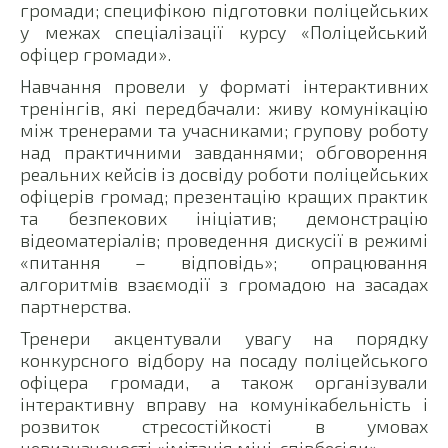
громади; специфікою підготовки поліцейських
у межах спеціалізації курсу «Поліцейський
офіцер громади».
Навчання провели у форматі інтерактивних
тренінгів, які передбачали: живу комунікацію
між тренерами та учасниками; групову роботу
над практичними завданнями; обговорення
реальних кейсів із досвіду роботи поліцейських
офіцерів громад; презентацію кращих практик
та безпекових ініціатив; демонстрацію
відеоматеріалів; проведення дискусії в режимі
«питання – відповідь»; опрацювання
алгоритмів взаємодії з громадою на засадах
партнерства.
Тренери акцентували увагу на порядку
конкурсного відбору на посаду поліцейського
офіцера громади, а також організували
інтерактивну вправу на комунікабельність і
розвиток стресостійкості в умовах
невизначеності «імітація міні-співбесіди».