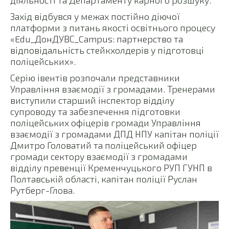
діяльності та Департаменту карного розшуку.
Захід відбувся у межах постійно діючої
платформи з питань якості освітнього процесу
«Edu_ДонДУВС_Campus: партнерство та
відповідальність стейкхолдерів у підготовці
поліцейських».
Серію івентів розпочали представники
Управління взаємодії з громадами. Тренерами
виступили старший інспектор відділу
супроводу та забезпечення підготовки
поліцейських офіцерів громади Управління
взаємодії з громадами ДПД НПУ капітан поліції
Дмитро Головатий та поліцейський офіцер
громади сектору взаємодії з громадами
відділу превенції Кременчуцького РУП ГУНП в
Полтавській області, капітан поліції Руслан
Рутберг-Глова.