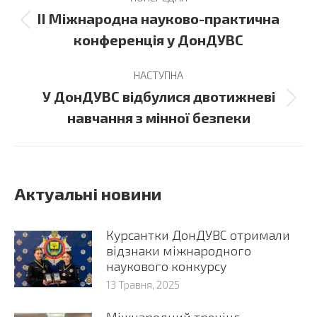
navigation
ІІ Міжнародна науково-практична
Previous
конференція у ДонДУВС
post:
НАСТУПНА
У ДонДУВС відбулися двотижневі
Next
навчання з мінної безпеки
post:
Актуальні новини
Курсантки ДонДУВС отримали
відзнаки міжнародного
наукового конкурсу
13 Травня, 2025
Міжнародний тренінг