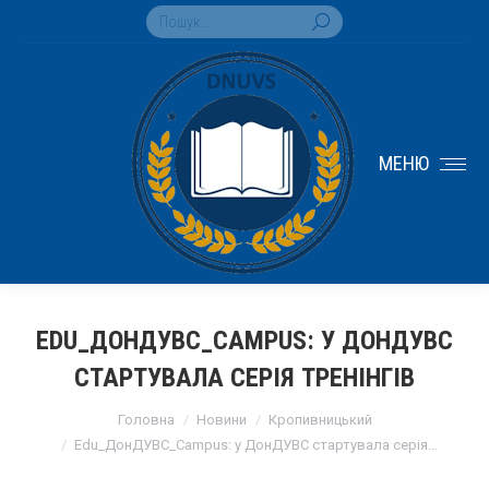
Search:
МЕНЮ
EDU_ДОНДУВС_CAMPUS: У ДОНДУВС
СТАРТУВАЛА СЕРІЯ ТРЕНІНГІВ
You are here:
Головна
Новини
Кропивницький
Edu_ДонДУВС_Campus: у ДонДУВС стартувала серія…