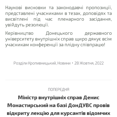
Наукові висновки та законодавчі пропозиції,
представлені учасниками в тезах, доповідях та
висвітлені під час пленарного засідання,
увійдуть резолюції.
Керівництво Донецького державного
університету внутрішніх справ щиро дякує всім
учасникам конференції за плідну співпрацю!
Розділи
Кропивницький
,
Новини
28 Жовтня, 2022
Post
ПОПЕРЕДНЯ
navigation
Міністр внутрішніх справ Денис
Монастирський на базі ДонДУВС провів
Previous
відкриту лекцію для курсантів відомчих
post: