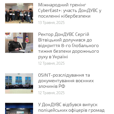
Міжнародний тренінг
CyberEast+: участь ДонДУВС у
посиленні кібербезпеки
13 Травня, 2025
Ректор ДонДУВС Сергій
Вітвіцький долучився до
відкриття 8-го Глобального
тижня безпеки дорожнього
руху в Україні
12 Травня, 2025
OSINT-розслідування та
документування воєнних
злочинів РФ
12 Травня, 2025
У ДонДУВС відбувся випуск
поліцейських офіцерів громад