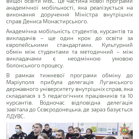
вищої освіти МВС. Це частина нової програми
академічної мобільності, яка реалізується на
виконання доручення Міністра внутрішніх
справ Дениса Монастирського.
Академічна мобільність студентів, курсантів та
викладачів – ще один крок до освіти за
європейськими стандартами. Культурний
обмін між студентами та методичний – між
викладачами є неодмінною умовою
болонського процесу.
В рамках тижневої програми обміну до
Маріуполя прибула делегація Луганського
державного університету внутрішніх справ, яка
складалася з 5 педагогічних працівників та 10
курсантів. Водночас відповідна делегація
завітала до Сєвєродонецька, де зараз базується
ЛДУВС.