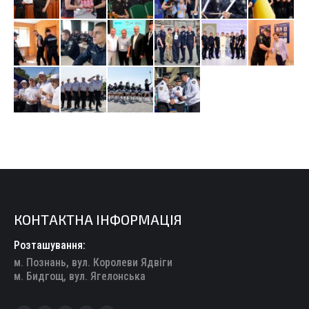
КОНТАКТНА ІНФОРМАЦІЯ
Розташування:
м. Познань, вул. Королеви Ядвіги
м. Бидгощ, вул. Ягелонська