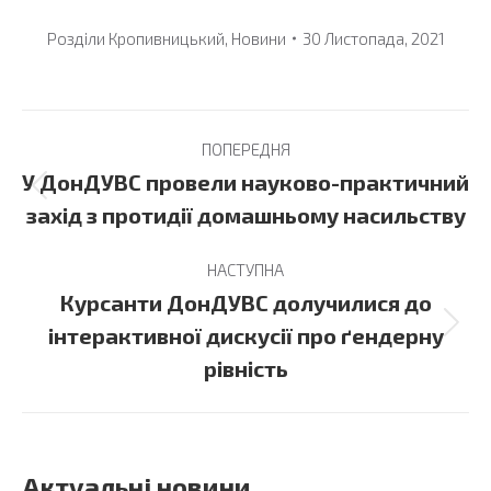
Розділи
Кропивницький
,
Новини
30 Листопада, 2021
Post
ПОПЕРЕДНЯ
navigation
У ДонДУВС провели науково-практичний
Previous
захід з протидії домашньому насильству
post:
НАСТУПНА
Курсанти ДонДУВС долучилися до
Next
інтерактивної дискусії про ґендерну
post:
рівність
Актуальні новини