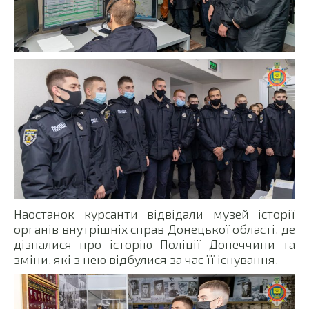
Наостанок курсанти відвідали музей історії
органів внутрішніх справ Донецької області, де
дізналися про історію Поліції Донеччини та
зміни, які з нею відбулися за час її існування.