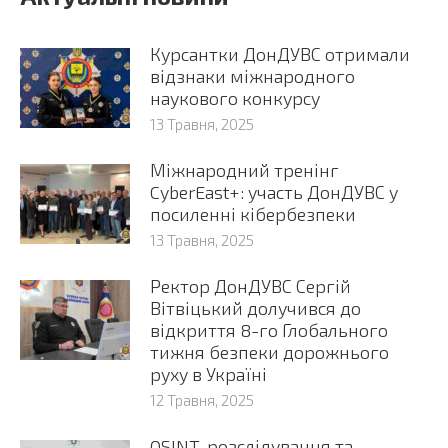
Курсантки ДонДУВС отримали
відзнаки міжнародного
наукового конкурсу
13 Травня, 2025
Міжнародний тренінг
CyberEast+: участь ДонДУВС у
посиленні кібербезпеки
13 Травня, 2025
Ректор ДонДУВС Сергій
Вітвіцький долучився до
відкриття 8-го Глобального
тижня безпеки дорожнього
руху в Україні
12 Травня, 2025
OSINT-розслідування та