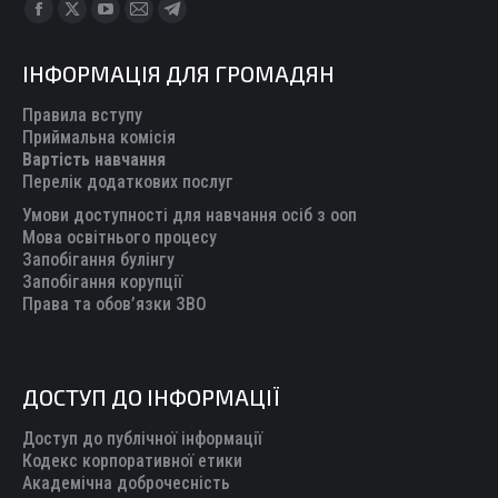
Find us on:
Facebook
X
YouTube
Mail
Telegram
page
page
page
page
page
ІНФОРМАЦІЯ ДЛЯ ГРОМАДЯН
opens
opens
opens
opens
opens
in
in
in
in
in
Правила вступу
new
new
new
new
new
Приймальна комісія
Вартість навчання
window
window
window
window
window
Перелік додаткових послуг
Умови доступності для навчання осіб з ооп
Мова освітнього процесу
Запобігання булінгу
Запобігання корупції
Права та обов’язки ЗВО
ДОСТУП ДО ІНФОРМАЦІЇ
Доступ до публічної інформації
Кодекс корпоративної етики
Академічна доброчесність