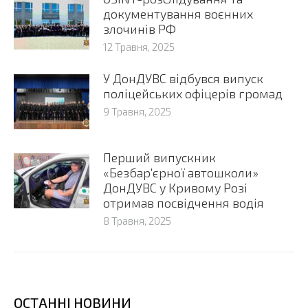
документування воєнних
злочинів РФ
12 Травня, 2025
У ДонДУВС відбувся випуск
поліцейських офіцерів громад
9 Травня, 2025
Перший випускник
«Безбар’єрної автошколи»
ДонДУВС у Кривому Розі
отримав посвідчення водія
8 Травня, 2025
ОСТАННІ НОВИНИ