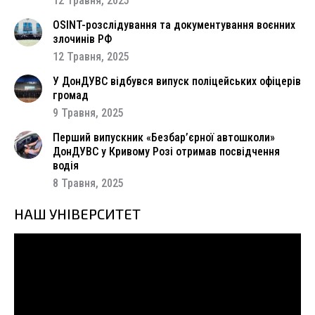
12 Травня, 2025
OSINT-розслідування та документування воєнних
злочинів РФ
12 Травня, 2025
У ДонДУВС відбувся випуск поліцейських офіцерів
громад
9 Травня, 2025
Перший випускник «Безбар’єрної автошколи»
ДонДУВС у Кривому Розі отримав посвідчення
водія
8 Травня, 2025
НАШ УНІВЕРСИТЕТ