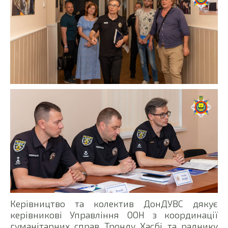
Керівництво та колектив ДонДУВС дякує
керівникові Управління ООН з координації
гуманітарних справ Тронду Хасбі та раднику