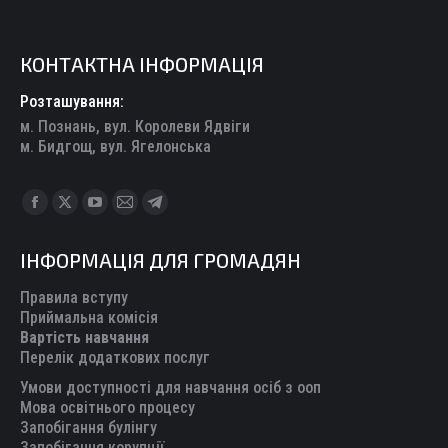
КОНТАКТНА ІНФОРМАЦІЯ
Розташування:
м. Познань, вул. Королеви Ядвіги
м. Бидгощ, вул. Ягелонська
Find us on:
Facebook
X
YouTube
Mail
Telegram
page
page
page
page
page
ІНФОРМАЦІЯ ДЛЯ ГРОМАДЯН
opens
opens
opens
opens
opens
in
in
in
in
in
Правила вступу
new
new
new
new
new
Приймальна комісія
Вартість навчання
window
window
window
window
window
Перелік додаткових послуг
Умови доступності для навчання осіб з ооп
Мова освітнього процесу
Запобігання булінгу
Запобігання корупції