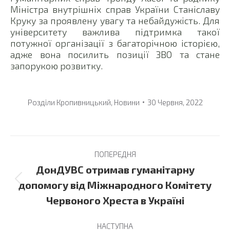
Міністра внутрішніх справ України Станіславу
Круку за проявлену увагу та небайдужість. Для
університету важлива підтримка такої
потужної організації з багаторічною історією,
адже вона посилить позиції ЗВО та стане
запорукою розвитку.
Розділи
Кропивницький
,
Новини
30 Червня, 2022
Post
ПОПЕРЕДНЯ
navigation
ДонДУВС отримав гуманітарну
Previous
допомогу від Міжнародного Комітету
post:
Червоного Хреста в Україні
НАСТУПНА