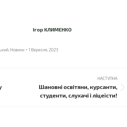
аїни Ігор КЛИМЕНКО
ький
,
Новини
1 Вересня, 2023
НАСТУПНА
у
Шановні освітяни, курсанти,
Next
студенти, слухачі і ліцеїсти!
post: