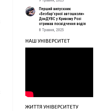
9 Травня, 2025
а
и
Перший випускник
«Безбар’єрної автошколи»
ДонДУВС у Кривому Розі
с
отримав посвідчення водія
з
8 Травня, 2025
о
о
НАШ УНІВЕРСИТЕТ
–
,
а
и
і
о
х
ЖИТТЯ УНІВЕРСИТЕТУ