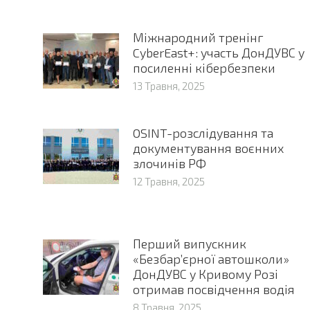
Міжнародний тренінг
CyberEast+: участь ДонДУВС у
посиленні кібербезпеки
13 Травня, 2025
OSINT-розслідування та
документування воєнних
злочинів РФ
12 Травня, 2025
Перший випускник
«Безбар’єрної автошколи»
ДонДУВС у Кривому Розі
отримав посвідчення водія
8 Травня, 2025