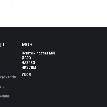
ІЇ
МОН
ї
Освітній портал МОН
ДСЯО
НАЗЯВО
НКЗСДМ
УЦОЯ
верситетів
тів
чення