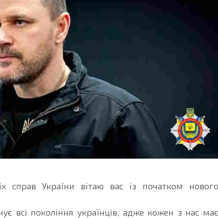
ніх справ України вітаю вас із початком новог
нує всі покоління українців, адже кожен з нас ма