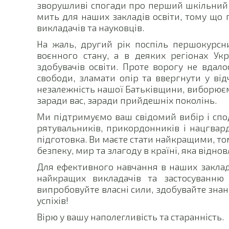
зворушливі спогади про перший шкільний 
мить для наших закладів освіти, тому що 
викладачів та науковців.
На жаль, другий рік поспіль першокурсн
воєнного стану, а в деяких регіонах Ук
здобувачів освіти. Проте ворогу не вдал
свободи, зламати опір та ввергнути у ві
незалежність нашої Батьківщини, виборюєм
заради вас, заради прийдешніх поколінь.
Ми підтримуємо ваш свідомий вибір і спод
рятувальників, прикордонників і нацгвард
підготовка. Ви маєте стати найкращими, то
безпеку, мир та злагоду в країні, яка відн
Для ефективного навчання в наших заклад
найкращих викладачів та застосуванню 
випробовуйте власні сили, здобувайте знан
успіхів!
Вірю у вашу наполегливість та старанність.