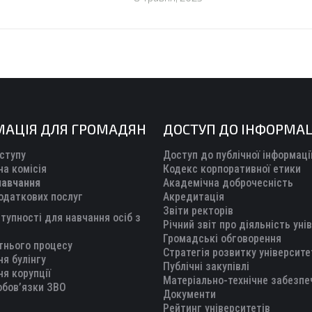
МАЦІЯ ДЛЯ ГРОМАДЯН
ДОСТУП ДО ІНФОРМАЦ
ступу
Доступ до публічної інформаці
а комісія
Кодекс корпоративної етики
навчання
Академічна доброчесність
одаткових послуг
Акредитація
Звіти ректорів
тупності для навчання осіб з
Річний звіт про діяльність уні
Громадські обговорення
тнього процесу
Стратегія розвитку університе
ня булінгу
Публічні закупівлі
ня корупції
Матеріально-технічне забезпе
обов’язки ЗВО
Документи
Рейтинг університетів