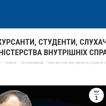
КУРСАНТИ, СТУДЕНТИ, СЛУХАЧІ
НІСТЕРСТВА ВНУТРІШНІХ СПР
e here:
а
Новини
Кропивницький
Шановні освітяни, курсанти, студенти, с
ВЕР
1