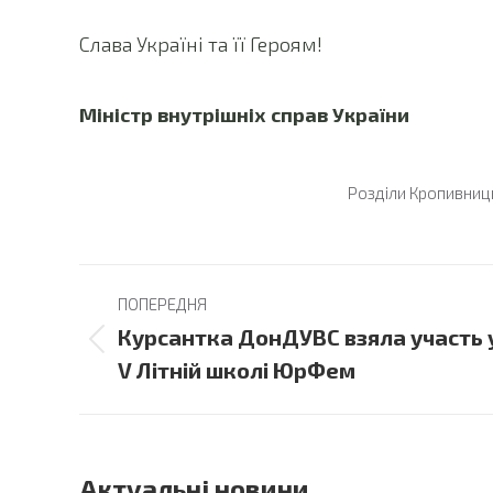
Слава Україні та її Героям!
Міністр
внутрішніх справ Укр
Розділи
Кропивниц
Post
ПОПЕРЕДНЯ
navigation
Курсантка ДонДУВС взяла участь 
Previous
V Літній школі ЮрФем
post:
Актуальні новини