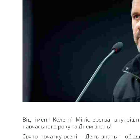
Від імені Колегії Міністерства внутріш
навчального року та Днем знань!
Свято початку осені – День знань – об’єд