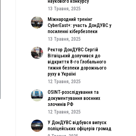
наукового конкурсу
13 Травня, 2025
Міжнародний тренінг
CyberEast+: участь ДонДУВС у
посиленні кібербезпеки
13 Травня, 2025
Ректор ДонДУВС Сергій
Вітвіцький долучився до
відкриття 8-го Глобального
тижня безпеки дорожнього
руху в Україні
12 Травня, 2025
OSINT-розслідування та
документування воєнних
злочинів РФ
12 Травня, 2025
о
У ДонДУВС відбувся випуск
поліцейських офіцерів громад
є