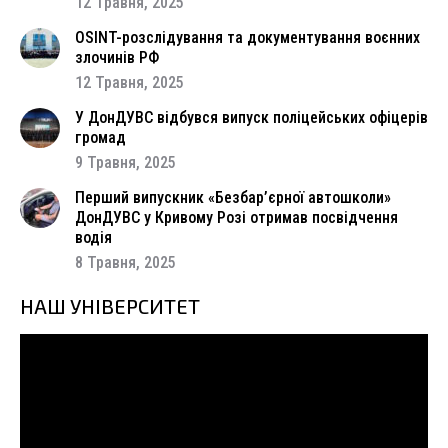
12 Травня, 2025
OSINT-розслідування та документування воєнних
злочинів РФ
12 Травня, 2025
У ДонДУВС відбувся випуск поліцейських офіцерів
громад
9 Травня, 2025
Перший випускник «Безбар’єрної автошколи»
ДонДУВС у Кривому Розі отримав посвідчення
водія
8 Травня, 2025
НАШ УНІВЕРСИТЕТ