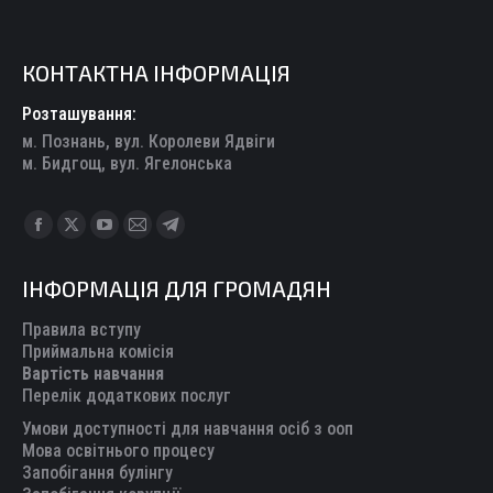
КОНТАКТНА ІНФОРМАЦІЯ
Розташування:
м. Познань, вул. Королеви Ядвіги
м. Бидгощ, вул. Ягелонська
Find us on:
Facebook
X
YouTube
Mail
Telegram
page
page
page
page
page
ІНФОРМАЦІЯ ДЛЯ ГРОМАДЯН
opens
opens
opens
opens
opens
in
in
in
in
in
Правила вступу
new
new
new
new
new
Приймальна комісія
Вартість навчання
window
window
window
window
window
Перелік додаткових послуг
Умови доступності для навчання осіб з ооп
Мова освітнього процесу
Запобігання булінгу