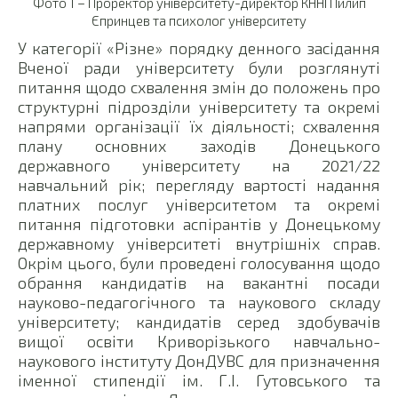
Фото 1 – Проректор університету-директор КННІ Пилип
Єпринцев та психолог університету
У категорії «Різне» порядку денного засідання
Вченої ради університету були розглянуті
питання щодо схвалення змін до положень про
структурні підрозділи університету та окремі
напрями організації їх діяльності; схвалення
плану основних заходів Донецького
державного університету на 2021/22
навчальний рік; перегляду вартості надання
платних послуг університетом та окремі
питання підготовки аспірантів у Донецькому
державному університеті внутрішніх справ.
Окрім цього, були проведені голосування щодо
обрання кандидатів на вакантні посади
науково-педагогічного та наукового складу
університету; кандидатів серед здобувачів
вищої освіти Криворізького навчально-
наукового інституту ДонДУВС для призначення
іменної стипендії ім. Г.І. Гутовського та