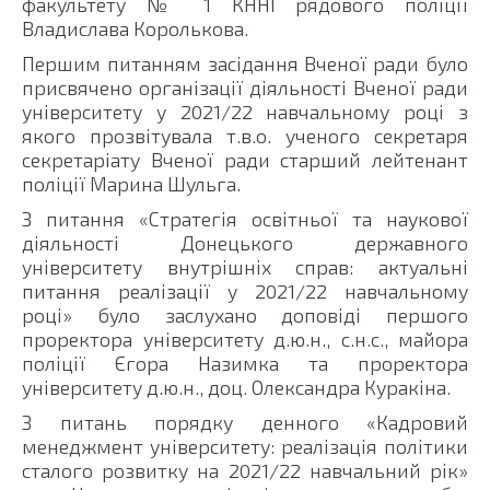
факультету № 1 КННІ рядового поліції
Владислава Королькова.
Першим питанням засідання Вченої ради було
присвячено організації діяльності Вченої ради
університету у 2021/22 навчальному році з
якого прозвітувала т.в.о. ученого секретаря
секретаріату Вченої ради старший лейтенант
поліції Марина Шульга.
З питання «Стратегія освітньої та наукової
діяльності Донецького державного
університету внутрішніх справ: актуальні
питання реалізації у 2021/22 навчальному
році» було заслухано доповіді першого
проректора університету д.ю.н., с.н.с., майора
поліції Єгора Назимка та проректора
університету д.ю.н., доц. Олександра Куракіна.
З питань порядку денного «Кадровий
менеджмент університету: реалізація політики
сталого розвитку на 2021/22 навчальний рік»