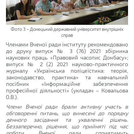
Фото 3 – Донецький державний університет внутрішніх
справ
Членами Вченої ради інституту рекомендовано
до друку випуск № 3 (76) 2021 збірника
наукових праць «Правовий часопис Донбасу»;
випуск № 2 (2) 2021 науково-практичного
журналу «Українська поліцеїстика: теорія,
законодавство, практика» та навчальний
посібник «Інформаційне забезпечення
професійної діяльності» (укладач – Ковальова
О.В.).
Члени Вченої ради брали активну участь в
обговоренні питань, що винесені до порядку
денного
засідання та ухваленні рішень.
Беззаперечно, рішення, що прийняті під час
роботи Вченої ради сприятимуть