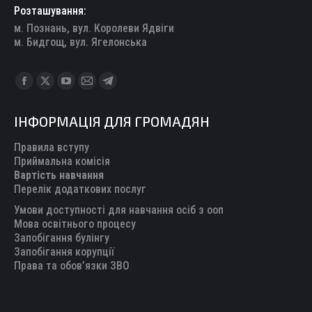
Розташування:
м. Познань, вул. Королеви Ядвіги
м. Бидгощ, вул. Ягелонська
Find us on:
Facebook
X
YouTube
Mail
Telegram
page
page
page
page
page
ІНФОРМАЦІЯ ДЛЯ ГРОМАДЯН
opens
opens
opens
opens
opens
in
in
in
in
in
Правила вступу
new
new
new
new
new
Приймальна комісія
Вартість навчання
window
window
window
window
window
Перелік додаткових послуг
Умови доступності для навчання осіб з ооп
Мова освітнього процесу
Запобігання булінгу
Запобігання корупції
Права та обов’язки ЗВО