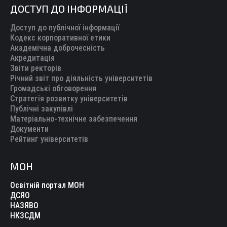
ДОСТУП ДО ІНФОРМАЦІЇ
Доступ до публічної інформації
Кодекс корпоративної етики
Академічна доброчесність
Акредитація
Звіти ректорів
Річний звіт про діяльність університетів
Громадські обговорення
Стратегія розвитку університетів
Публічні закупівлі
Матеріально-технічне забезпечення
Документи
Рейтинг університетів
МОН
Освітній портал МОН
ДСЯО
НАЗЯВО
НКЗСДМ