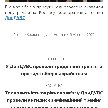
Під час зборів присутні одноголосно схвалили
нову редакцію Кодексу корпоративної етики
ДонДУВС
.
Розділи
Кропивницький
,
Новини
6 Жовтня, 2023
Post
ПОПЕРЕДНЯ
navigation
У ДонДУВС провели триденний тренінг з
Previous
протидії кібершахрайствам
post:
НАСТУПНА
Толерантність та рівноправ’я: у ДонДУВС
Next
провели антидискримінаційний тренінг
post:
для працівників національної поліції