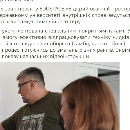
алізації проєкту EDUSPACE «Відкрий освітній прості
ержавному університеті внутрішніх справ ведутьс
ї зали та мультимедійного тиру.
 укомплектована спеціальним покриттям татамі. 
 змогу ефективно відпрацьовувати техніку кидків
 різних видів єдиноборств (самбо, карате, бокс) 
процес, готуючись до змагань різних рангів. Окрі
 показу навчальних відеоінструкцій.