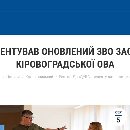
ЗЕНТУВАВ ОНОВЛЕНИЙ ЗВО ЗА
КІРОВОГРАДСЬКОЇ ОВА
e here:
а
Новини
Кропивницький
Ректор ДонДУВС презентував оновлен
СЕР
5