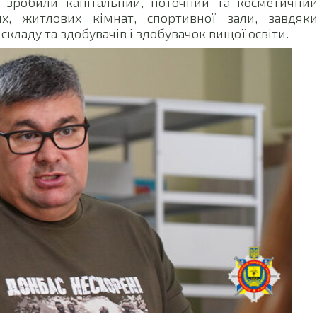
 зробили капітальний, поточний та косметични
х, житлових кімнат, спортивної зали, завдяк
кладу та здобувачів і здобувачок вищої освіти.