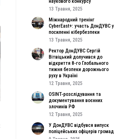
наукового конкурсу
13 Травня, 2025
Міжнародний тренінг
CyberEast+: участь ДонДУВС у
посиленні кібербезпеки
13 Травня, 2025
Ректор ДонДУВС Сергій
Вітвіцький долучився до
відкриття 8-го Глобального
тижня безпеки дорожнього
руху в Україні
12 Травня, 2025
OSINT-розслідування та
документування воєнних
злочинів РФ
12 Травня, 2025
а
с
У ДонДУВС відбувся випуск
поліцейських офіцерів громад