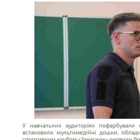
У навчальних аудиторіях пофарбували 
встановили мультимедійні дошки, обладна
спортивним клубом «Захисник» оновили бор