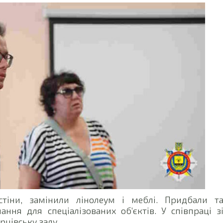
стіни, замінили лінолеум і меблі. Придбали т
ння для спеціалізованих об’єктів. У співпраці з
цівську залу.