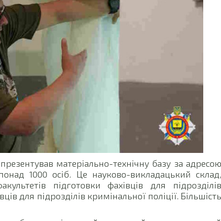
й презентував матеріально-технічну базу за адресо
понад 1000 осіб. Це науково-викладацький склад
акультетів підготовки фахівців для підрозділі
вців для підрозділів кримінальної поліції. Більшіст
.