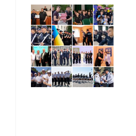
ю
,
в
ь