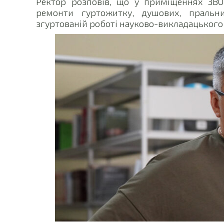
Ректор розповів, що у приміщеннях ЗВО
ремонти гуртожитку, душових, пральни
згуртованій роботі науково-викладацького с