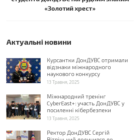
post:
«Золотий хрест»
Актуальні новини
Курсантки ДонДУВС отримали
відзнаки міжнародного
наукового конкурсу
13 Травня, 2025
Міжнародний тренінг
CyberEast+: участь ДонДУВС у
посиленні кібербезпеки
13 Травня, 2025
Ректор ДонДУВС Сергій
Вітвіцький долучився до