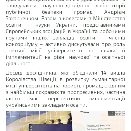
завідувачем науково-дослідної лабораторії
публічної безпеки громад Андрієм
Захарченком. Разом з колегами з Міністерства
освіти і науки України, представниками
Європейських асоціацій в Україні та робочими
групами інших закладів освіти – членів
консорціуму – активно дискутували про роль
третьої місії університетів та шляхи її
імплементації на рівні наукової та освітньої
діяльності.
Досвід дослідників, які об’єднали 14 вишів
Королівства Швеції в розвитку гуманітарної
місії університетів на користь громад, є одним
з найбільш яскравих та прогресивних, частина
якого має перспективи імплементації
українськими закладами освіти.