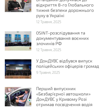
відкриття 8-го Глобального
тижня безпеки дорожнього
руху в Україні
12 Травня, 2025
OSINT-розслідування та
документування воєнних
злочинів РФ
12 Травня, 2025
У ДонДУВС відбувся випуск
поліцейських офіцерів громад
9 Травня, 2025
Перший випускник
«Безбар’єрної автошколи»
ДонДУВС у Кривому Розі
отримав посвідчення водія