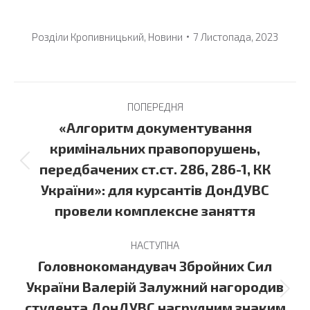
Розділи
Кропивницький
,
Новини
7 Листопада, 2023
Post
ПОПЕРЕДНЯ
navigation
«Алгоритм документування
кримінальних правопорушень,
Previous
передбачених ст.ст. 286, 286-1, КК
post:
України»: для курсантів ДонДУВС
провели комплексне заняття
НАСТУПНА
Головнокомандувач Збройних Сил
України Валерій Залужний нагородив
Next
студента ДонДУВС нагрудним знаким