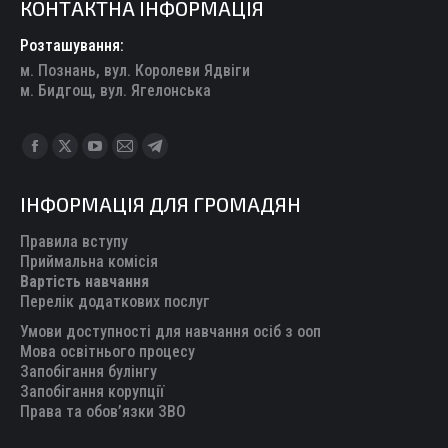
КОНТАКТНА ІНФОРМАЦІЯ
Розташування:
м. Познань, вул. Королеви Ядвіги
м. Бидгощ, вул. Ягелонська
Find us on:
Facebook
X
YouTube
Mail
Telegram
page
page
page
page
page
ІНФОРМАЦІЯ ДЛЯ ГРОМАДЯН
opens
opens
opens
opens
opens
in
in
in
in
in
Правила вступу
new
new
new
new
new
Приймальна комісія
Вартість навчання
window
window
window
window
window
Перелік додаткових послуг
Умови доступності для навчання осіб з ооп
Мова освітнього процесу
Запобігання булінгу
Запобігання корупції
Права та обов’язки ЗВО