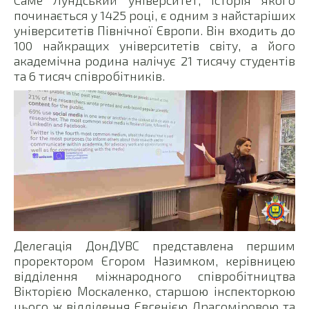
Саме Лундський університет, історія якого
починається у 1425 році, є одним з найстаріших
університетів Північної Європи. Він входить до
100 найкращих університетів світу, а його
академічна родина налічує 21 тисячу студентів
та 6 тисяч співробітників.
Делегація ДонДУВС представлена першим
проректором Єгором Назимком, керівницею
відділення міжнародного співробітництва
Вікторією Москаленко, старшою інспекторкою
цього ж відділення Євгенією Драгоміровою та