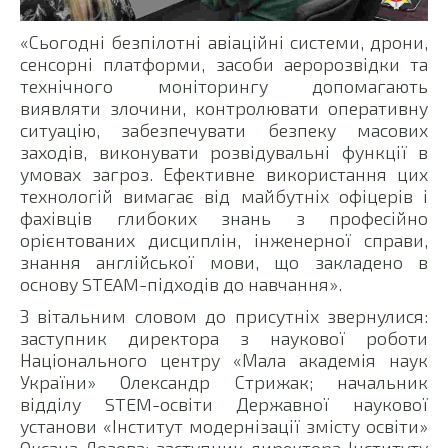
«Сьогодні безпілотні авіаційні системи, дрони,
сенсорні платформи, засоби аеророзвідки та
технічного моніторингу допомагають
виявляти злочини, контролювати оперативну
ситуацію, забезпечувати безпеку масових
заходів, виконувати розвідувальні функції в
умовах загроз. Ефективне використання цих
технологій вимагає від майбутніх офіцерів і
фахівців глибоких знань з професійно
орієнтованих дисциплін, інженерної справи,
знання англійської мови, що закладено в
основу STEAM-підходів до навчання».
З вітальним словом до присутніх звернулися:
заступник директора з наукової роботи
Національного центру «Мала академія наук
України» Олександр Стрижак; начальник
відділу STEM-освіти Державної наукової
установи «Інститут модернізації змісту освіти»
Оксана Лозова; заступник директора Інституту