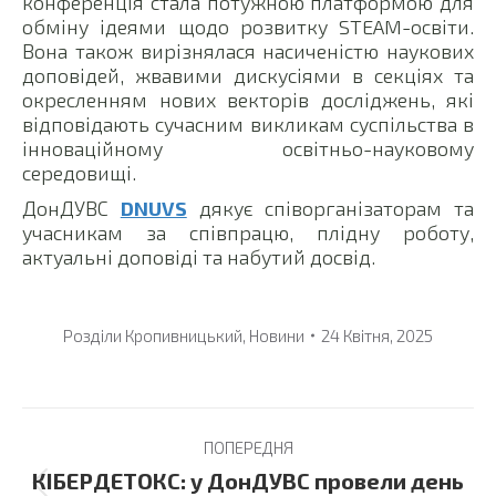
конференція стала потужною платформою для
обміну ідеями щодо розвитку STEAM-освіти.
Вона також вирізнялася насиченістю наукових
доповідей, жвавими дискусіями в секціях та
окресленням нових векторів досліджень, які
відповідають сучасним викликам суспільства в
інноваційному освітньо-науковому
середовищі.
ДонДУВС
DNUVS
дякує співорганізаторам та
учасникам за співпрацю, плідну роботу,
актуальні доповіді та набутий досвід.
Розділи
Кропивницький
,
Новини
24 Квітня, 2025
Post
ПОПЕРЕДНЯ
navigation
КІБЕРДЕТОКС: у ДонДУВС провели день
Previous