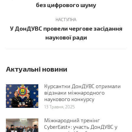
без цифрового шуму
post:
НАСТУПНА
У ДонДУВС провели чергове засідання
Next
наукової ради
post:
Актуальні новини
Курсантки ДонДУВС отримали
відзнаки міжнародного
наукового конкурсу
13 Травня, 2025
Міжнародний тренінг
CyberEast+: участь ДонДУВС у