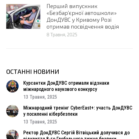
Перший випускник
«Безбар’єрної автошколи»
ДонДУВС у Кривому Розі
отримав посвідчення водія
8 Травня, 2025
ОСТАННІ НОВИНИ
Курсантки ДонДУВС отримали відзнаки
міжнародного наукового конкурсу
13 Травня, 2025
Міжнародний тренінг CyberEast+: участь ДонДУВС
у посиленні кібербезпеки
13 Травня, 2025
Ректор ДонДУВС Сергій Вітвіцький долучився до
відкриття 8-го Глобального тижня безпеки