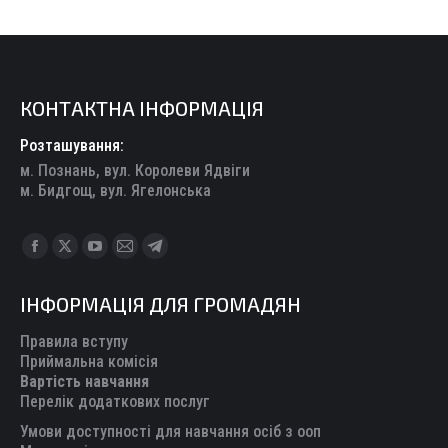
КОНТАКТНА ІНФОРМАЦІЯ
Розташування:
м. Познань, вул. Королеви Ядвіги
м. Бидгощ, вул. Ягелонська
Find us on:
Facebook
X
YouTube
Mail
Telegram
page
page
page
page
page
ІНФОРМАЦІЯ ДЛЯ ГРОМАДЯН
opens
opens
opens
opens
opens
in
in
in
in
in
Правила вступу
new
new
new
new
new
Приймальна комісія
Вартість навчання
window
window
window
window
window
Перелік додаткових послуг
Умови доступності для навчання осіб з ооп