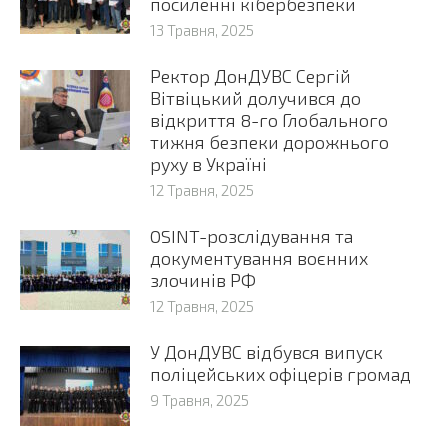
посиленні кібербезпеки
13 Травня, 2025
Ректор ДонДУВС Сергій
Вітвіцький долучився до
відкриття 8-го Глобального
тижня безпеки дорожнього
руху в Україні
12 Травня, 2025
OSINT-розслідування та
документування воєнних
злочинів РФ
12 Травня, 2025
У ДонДУВС відбувся випуск
поліцейських офіцерів громад
9 Травня, 2025