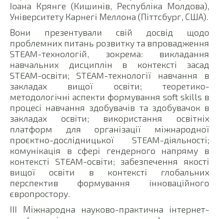
Іоана Крянге (Кишинів, Республіка Молдова),
Університету Карнегі Меллона (Піттсбург, США).
Вони презентували свій досвід щодо
проблемних питань розвитку та впровадження
STEAM-технологій, зокрема: викладання
навчальних дисциплін в контексті засад
STEAM-освіти; STEAM-технології навчання в
закладах вищої освіти; теоретико-
методологічні аспекти формування soft skills в
процесі навчання здобувачів та здобувачок в
закладах освіти; використання освітніх
платформ для організації міжнародної
проєктно-дослідницької STEAM-діяльності;
комунікація в сфері гендерного напряму в
контексті STEAM-освіти; забезпечення якості
вищої освіти в контексті глобальних
перспектив формування інноваційного
європростору.
ІІІ Міжнародна науково-практична інтернет-