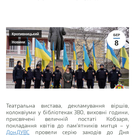
Кропивницький
БЕР
8
Новини
Театральна вистава, декламування віршів,
колоквіуми у бібліотеках ЗВО, виховні години,
присвячені величній постаті Кобзаря,
покладання квітів до пам’ятників митця – у
ДонДУВС
провели серію заходів до Дня