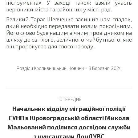
інструментах. У заході також взяли участь
керівники міста та районних у місті рад.
Великий Тарас Шевченко залишив нам спадок,
який необхідно передавати новим поколінням.
Його слово буде нашим вічним провідником на
шляху до світлого, величного майбутнього, яке
він пророкував для свого народу.
Розділи
Кропивницький
,
Новини
8 Березня, 2024
Post
ПОПЕРЕДНЯ
navigation
Начальник відділу міграційної поліції
ГУНП в Кіровоградській області Микола
Previous
Мальований поділився досвідом служби
post:
з курсантами ДонДУВС