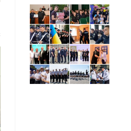
,
в
а
а
ж