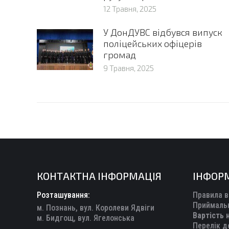
12 Травня, 2025
У ДонДУВС відбувся випуск
поліцейських офіцерів
громад
9 Травня, 2025
КОНТАКТНА ІНФОРМАЦІЯ
ІНФОР
Розташування:
Правила в
Приймальн
м. Познань, вул. Королеви Ядвіги
Вартість 
м. Бидгощ, вул. Ягелонська
Перелік д