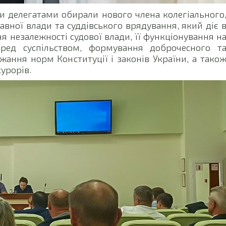
и делегатами обирали нового члена колегіального
вної влади та суддівського врядування, який діє 
ня незалежності судової влади, її функціонування н
 перед суспільством, формування доброчесного т
жання норм Конституції і законів України, а тако
курорів.