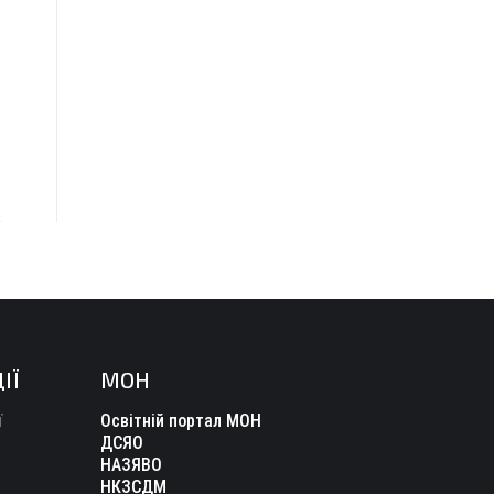
ІЇ
МОН
ї
Освітній портал МОН
ДСЯО
НАЗЯВО
НКЗСДМ