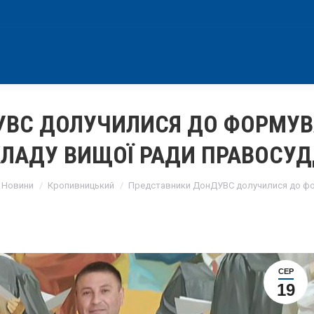
УВС ДОЛУЧИЛИСЯ ДО ФОРМУВ
ЛАДУ ВИЩОЇ РАДИ ПРАВОСУ
here:
Новини
Кропивницький
Представники ДонДУВС долучилися до ф
СЕР
19