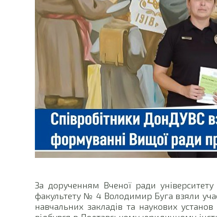
За дорученням Вченої ради університету
факультету № 4 Володимир Буга взяли учас
навчальних закладів та наукових установ
відбувся в Полтавському юридичному інсти