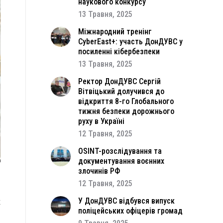
наукового конкурсу
13 Травня, 2025
Міжнародний тренінг
CyberEast+: участь ДонДУВС у
посиленні кібербезпеки
13 Травня, 2025
Ректор ДонДУВС Сергій
Вітвіцький долучився до
відкриття 8-го Глобального
тижня безпеки дорожнього
руху в Україні
12 Травня, 2025
OSINT-розслідування та
документування воєнних
злочинів РФ
12 Травня, 2025
н
х
У ДонДУВС відбувся випуск
поліцейських офіцерів громад
д
і