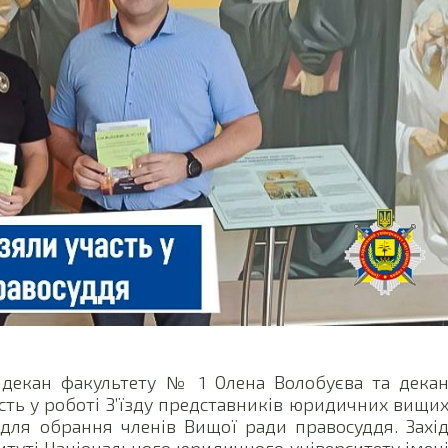
 декан факультету № 1 Олена Волобуєва та дека
ть у роботі З’їзду представників юридичних вищи
 для обрання членів Вищої ради правосуддя. Захі
туті Національного юридичного університету імен