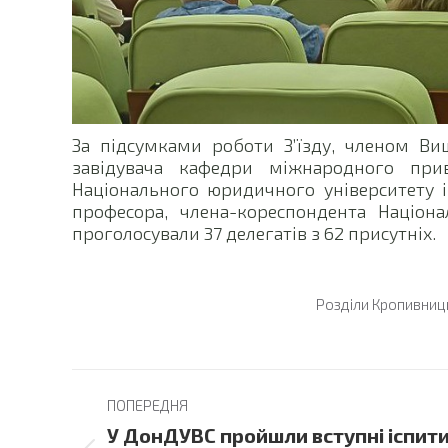
За підсумками роботи З’їзду, членом В
завідувача кафедри міжнародного прив
Національного юридичного університету 
професора, члена-кореспондента Націона
проголосували 37 делегатів з 62 присутніх.
Розділи
Кропивниц
Post
ПОПЕРЕДНЯ
navigation
У ДонДУВС пройшли вступні іспит