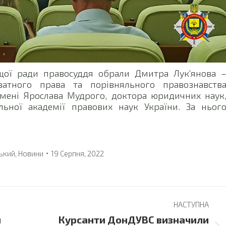
ищої ради правосуддя обрали Дмитра Лук’янова 
атного права та порівняльного правознавств
імені Ярослава Мудрого, доктора юридичних наук
льної академії правових наук України. За ньог
ький
,
Новини
19 Серпня, 2022
НАСТУПНА
и
Курсанти ДонДУВС визначили