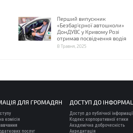
Перший випускник
«Безбар’єрної автошколи»
ДонДУВС у Кривому Розі
отримав посвідчення водія
8 Травня, 2025
МАЦІЯ ДЛЯ ГРОМАДЯН
ДОСТУП ДО ІНФОРМАЦ
ступу
Доступ до публічної інформаці
а комісія
Кодекс корпоративної етики
навчання
Академічна доброчесність
одаткових послуг
Акредитація