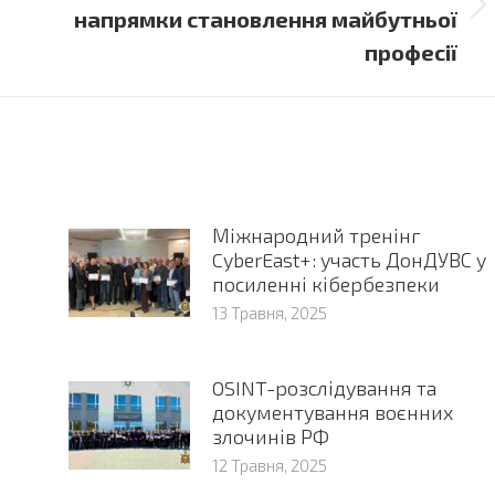
Next
напрямки становлення майбутньої
post:
професії
Міжнародний тренінг
CyberEast+: участь ДонДУВС у
посиленні кібербезпеки
13 Травня, 2025
OSINT-розслідування та
документування воєнних
злочинів РФ
12 Травня, 2025