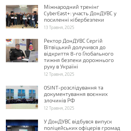
Міжнародний тренінг
CyberEast+: участь ДонДУВС у
посиленні кібербезпеки
13 Травня, 2025
Ректор ДонДУВС Сергій
Вітвіцький долучився до
відкриття 8-го Глобального
тижня безпеки дорожнього
руху в Україні
12 Травня, 2025
OSINT-розслідування та
документування воєнних
злочинів РФ
12 Травня, 2025
У ДонДУВС відбувся випуск
поліцейських офіцерів громад