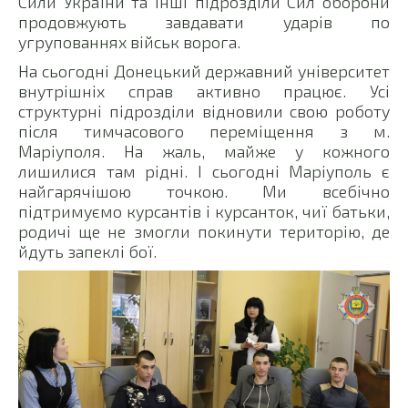
Сили України та інші підрозділи Сил оборони
продовжують завдавати ударів по
угрупованнях військ ворога.
На сьогодні Донецький державний університет
внутрішніх справ активно працює. Усі
структурні підрозділи відновили свою роботу
після тимчасового переміщення з м.
Маріуполя. На жаль, майже у кожного
лишилися там рідні. І сьогодні Маріуполь є
найгарячішою точкою. Ми всебічно
підтримуємо курсантів і курсанток, чиї батьки,
родичі ще не змогли покинути територію, де
йдуть запеклі бої.