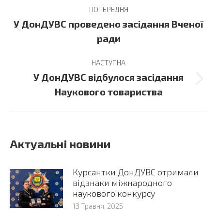
Post
ПОПЕРЕДНЯ
navigation
У ДонДУВС проведено засідання Вченої
Previous
ради
post:
НАСТУПНА
У ДонДУВС відбулося засідання
Next
Наукового товариства
post:
Актуальні новини
Курсантки ДонДУВС отримали
відзнаки міжнародного
наукового конкурсу
13 Травня, 2025