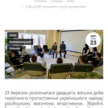
Головна
Новини
КННІ
У ДонДУВС працюють над покращенням…
КННІ
БЕР
23
Кропивницький
Новини
23 березня розпочалася двадцять восьма доба
героїчного протистояння українського народу
російському воєнному вторгненню. Збройні