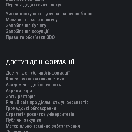
window
window
window
window
window
Перелік додаткових послуг
Умови доступності для навчання осіб з ооп
Мова освітнього процесу
Запобігання булінгу
Запобігання корупції
Права та обов’язки ЗВО
ДОСТУП ДО ІНФОРМАЦІЇ
Доступ до публічної інформації
Кодекс корпоративної етики
Академічна доброчесність
Акредитація
Звіти ректорів
Річний звіт про діяльність університетів
Громадські обговорення
Стратегія розвитку університетів
Публічні закупівлі
Матеріально-технічне забезпечення
Документи