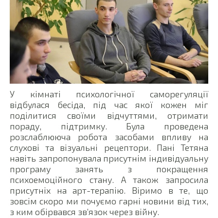
У кімнаті психологічної саморегуляції
відбулася бесіда, під час якої кожен міг
поділитися своїми відчуттями, отримати
пораду, підтримку. Була проведена
розслаблююча робота засобами впливу на
слухові та візуальні рецептори. Пані Тетяна
навіть запропонувала присутнім індивідуальну
програму занять з покращення
психоемоційного стану. А також запросила
присутніх на арт-терапію. Віримо в те, що
зовсім скоро ми почуємо гарні новини від тих,
з ким обірвався зв’язок через війну.