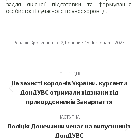
задля якісної підготовки та формування
особистості сучасного правоохоронця.
Розділи
Кропивницький
,
Новини
15 Листопада, 2023
Post
ПОПЕРЕДНЯ
navigation
На захисті кордонів України: курсанти
Previous
ДонДУВС отримали відзнаки від
post:
прикордонників Закарпаття
НАСТУПНА
Поліція Донеччини чекає на випускників
Next
ДонДУВС
post: