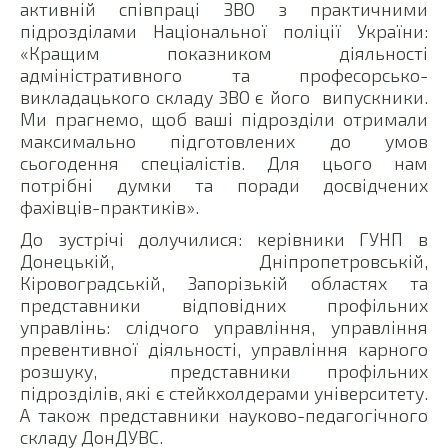
активній співпраці ЗВО з практичними
підрозділами Національної поліції України:
«Кращим показником діяльності
адміністративного та професорсько-
викладацького складу ЗВО є його
випускники.
Ми прагнемо, щоб ваші підрозділи отримали
максимально підготовлених до умов
сьогодення спеціалістів. Для цього нам
потрібні думки та поради досвідчених
фахівців-практиків».
До зустрічі долучилися: керівники ГУНП в
Донецькій, Дніпропетровській,
Кіровоградській, Запорізькій областях та
представники відповідних профільних
управлінь: слідчого управління, управління
превентивної діяльності, управління карного
розшуку,
представники профільних
підрозділів, які є стейкхолдерами університету.
А також представники науково-педагогічного
складу ДонДУВС.