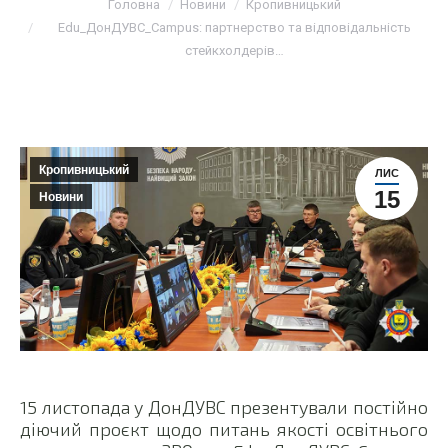
Головна
Новини
Кропивницький
Edu_ДонДУВС_Campus: партнерство та відповідальність
стейкхолдерів…
Кропивницький
ЛИС
15
Новини
15 листопада у ДонДУВС презентували постійно
діючий проєкт щодо питань якості освітнього