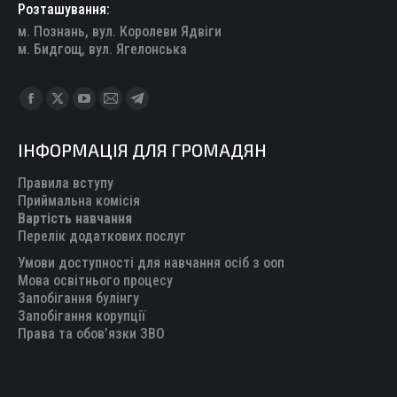
Розташування:
м. Познань, вул. Королеви Ядвіги
м. Бидгощ, вул. Ягелонська
Find us on:
Facebook
X
YouTube
Mail
Telegram
page
page
page
page
page
ІНФОРМАЦІЯ ДЛЯ ГРОМАДЯН
opens
opens
opens
opens
opens
in
in
in
in
in
Правила вступу
new
new
new
new
new
Приймальна комісія
Вартість навчання
window
window
window
window
window
Перелік додаткових послуг
Умови доступності для навчання осіб з ооп
Мова освітнього процесу
Запобігання булінгу
Запобігання корупції
Права та обов’язки ЗВО