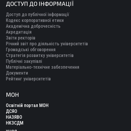
ДОСТУП ДО ІНФОРМАЦІЇ
Доступ до публічної інформації
Кодекс корпоративної етики
Академічна доброчесність
Акредитація
Звіти ректорів
Річний звіт про діяльність університетів
Громадські обговорення
Стратегія розвитку університетів
Публічні закупівлі
Матеріально-технічне забезпечення
Документи
Рейтинг університетів
МОН
Освітній портал МОН
ДСЯО
НАЗЯВО
НКЗСДМ