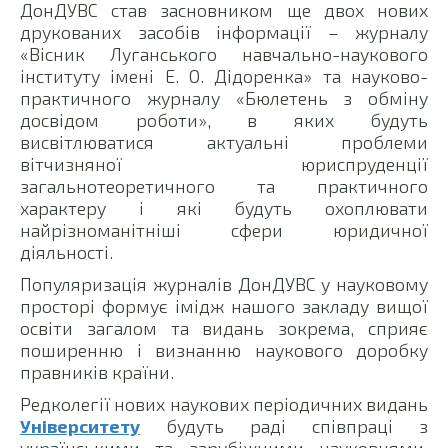
ДонДУВС став засновником ще двох нових
друкованих засобів інформації – журналу
«Вісник Луганського навчально-наукового
інституту імені Е. О. Дідоренка» та науково-
практичного журналу «Бюлетень з обміну
досвідом роботи», в яких будуть
висвітлюватися актуальні проблеми
вітчизняної юриспруденції
загальнотеоретичного та практичного
характеру і які будуть охоплювати
найрізноманітніші сфери юридичної
діяльності.
Популяризація журналів ДонДУВС у науковому
просторі формує імідж нашого закладу вищої
освіти загалом та видань зокрема, сприяє
поширенню і визнанню наукового доробку
правників країни.
Редколегії нових наукових періодичних видань
Університету
будуть раді співпраці з