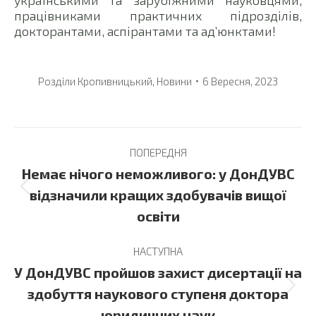
українськими та зарубіжними науковцями,
працівниками практичних підрозділів,
докторантами, аспірантами та ад’юнктами!
Розділи
Кропивницький
,
Новини
6 Вересня, 2023
Post
ПОПЕРЕДНЯ
navigation
Немає нічого неможливого: у ДонДУВС
Previous
відзначили кращих здобувачів вищої
post:
освіти
НАСТУПНА
У ДонДУВС пройшов захист дисертації на
Next
здобуття наукового ступеня доктора
post:
юридичних наук