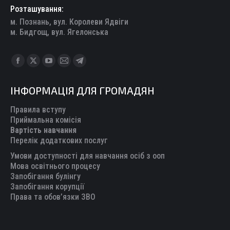
Розташування:
м. Познань, вул. Королеви Ядвіги
м. Бидгощ, вул. Ягелонська
Find us on:
Facebook
X
YouTube
Mail
Telegram
page
page
page
page
page
ІНФОРМАЦІЯ ДЛЯ ГРОМАДЯН
opens
opens
opens
opens
opens
in
in
in
in
in
Правила вступу
new
new
new
new
new
Приймальна комісія
Вартість навчання
window
window
window
window
window
Перелік додаткових послуг
Умови доступності для навчання осіб з ооп
Мова освітнього процесу
Запобігання булінгу
Запобігання корупції
Права та обов’язки ЗВО