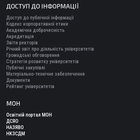
ДОСТУП ДО ІНФОРМАЦІЇ
Доступ до публічної інформації
Кодекс корпоративної етики
Академічна доброчесність
Акредитація
Звіти ректорів
Річний звіт про діяльність університетів
Громадські обговорення
Стратегія розвитку університетів
Публічні закупівлі
Матеріально-технічне забезпечення
Документи
Рейтинг університетів
МОН
Освітній портал МОН
ДСЯО
НАЗЯВО
НКЗСДМ