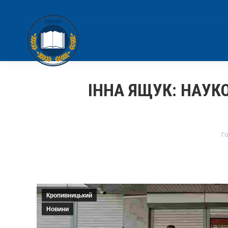
ІННА ЯЩУК: НАУК
Y
Г
Кропивницький
Новини