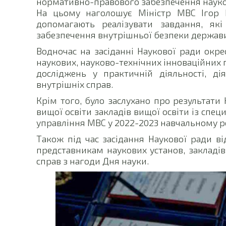
нормативно-правового забезпечення науков
На цьому наголошує Міністр МВС Ігор К
допомагають реалізувати завдання, як
забезпечення внутрішньої безпеки держави
Водночас на засіданні Наукової ради окре
наукових, науково-технічних інноваційних 
досліджень у практичній діяльності, дія
внутрішніх справ.
Крім того, було заслухано про результати
вищої освіти закладів вищої освіти із сп
управління МВС у 2022-2023 навчальному р
Також під час засідання Наукової ради в
представникам наукових установ, закладів 
справ з нагоди Дня науки.