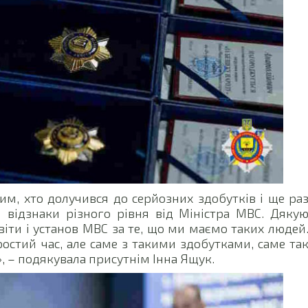
им, хто долучився до серйозних здобутків і ще ра
і відзнаки різного рівня від Міністра МВС. Дяку
іти і установ МВС за те, що ми маємо таких людей
остий час, але саме з такими здобутками, саме та
 – подякувала присутнім Інна Ящук.