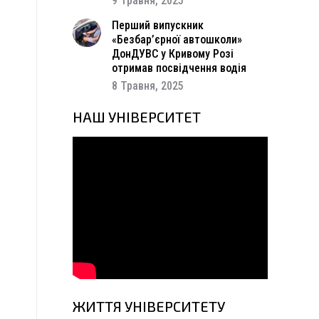
9 Травня, 2025
Перший випускник
«Безбар’єрної автошколи»
ДонДУВС у Кривому Розі
отримав посвідчення водія
8 Травня, 2025
НАШ УНІВЕРСИТЕТ
о
я
ЖИТТЯ УНІВЕРСИТЕТУ
–