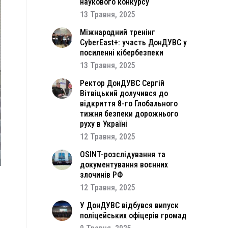
наукового конкурсу
13 Травня, 2025
Міжнародний тренінг
CyberEast+: участь ДонДУВС у
посиленні кібербезпеки
13 Травня, 2025
Ректор ДонДУВС Сергій
Вітвіцький долучився до
відкриття 8-го Глобального
тижня безпеки дорожнього
руху в Україні
12 Травня, 2025
OSINT-розслідування та
документування воєнних
злочинів РФ
12 Травня, 2025
о
-
У ДонДУВС відбувся випуск
поліцейських офіцерів громад