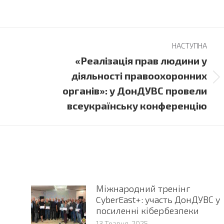
НАСТУПНА
«Реалізація прав людини у
діяльності правоохоронних
Next
органів»: у ДонДУВС провели
post:
всеукраїнську конференцію
Міжнародний тренінг
CyberEast+: участь ДонДУВС у
посиленні кібербезпеки
13 Травня, 2025