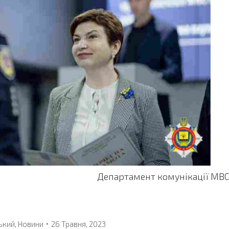
комунікації МВ
ький
,
Новини
26 Травня, 2023