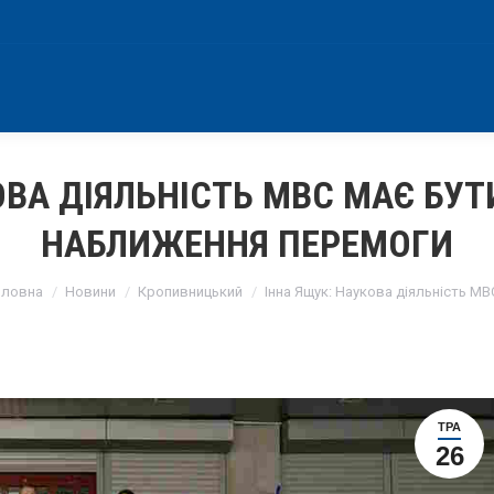
ОВА ДІЯЛЬНІСТЬ МВС МАЄ БУ
НАБЛИЖЕННЯ ПЕРЕМОГИ
ou are here:
оловна
Новини
Кропивницький
Інна Ящук: Наукова діяльність М
ТРА
26