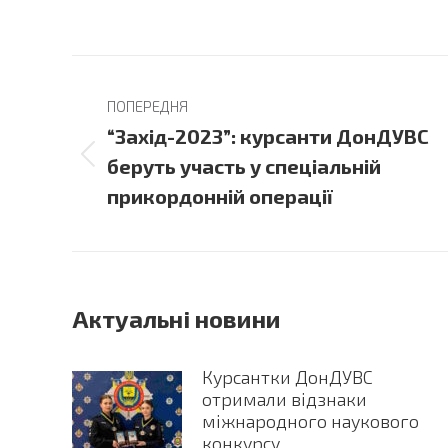
Post
ПОПЕРЕДНЯ
navigation
“Захід-2023”: курсанти ДонДУВС
Previous
беруть участь у спеціальній
post:
прикордонній операції
Актуальні новини
Курсантки ДонДУВС
отримали відзнаки
міжнародного наукового
конкурсу