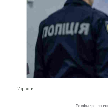
Департамент 
України
Розділи
Кропивниц