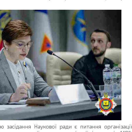
 засідання Наукової ради є питання організаці