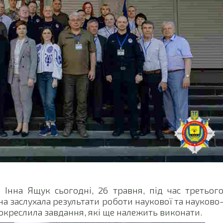
Інна Ящук сьогодні, 26 травня, під час третьог
на заслухала результати роботи наукової та науково
ж окреслила завдання, які ще належить виконати.