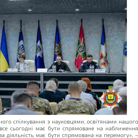
ного спілкування з науковцями, освітянами нашог
 все сьогодні має бути спрямоване на наближенн
ва діяльність має бути спрямована на перемогу», 