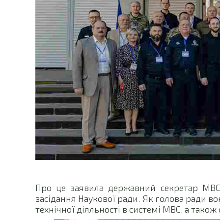
Про це заявила державний секретар МВС 
засідання Наукової ради. Як голова ради во
технічної діяльності в системі МВС, а тако