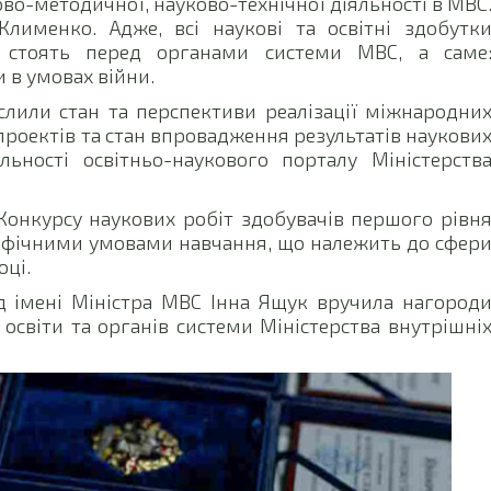
о-методичної, науково-технічної діяльності в МВС
лименко. Адже, всі наукові та освітні здобутк
і стоять перед органами системи МВС, а саме
 в умовах війни.
слили стан та перспективи реалізації міжнародни
проектів та стан впровадження результатів наукови
льності освітньо-наукового порталу Міністерств
 Конкурсу наукових робіт здобувачів першого рівн
ецифічними умовами навчання, що належить до сфер
оці.
ід імені Міністра МВС Інна Ящук вручила нагород
освіти та органів системи Міністерства внутрішні