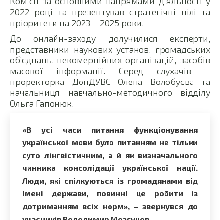
Комісії за основними напрямами діяльності у
2022 році та презентував стратегічні цілі та
пріоритети на 2023 – 2025 роки.
До онлайн-заходу долучилися експерти,
представники наукових установ, громадських
об’єднань, некомерційних організацій, засобів
масової інформації. Серед слухачів –
проректорка ДонДУВС Олена Волобуєва та
начальниця навчально-методичного відділу
Ольга Гапонюк.
«В усі часи питання функціонування
української мови було питанням не тільки
суто лінгвістичним, а й як визначального
чинника консолідації української нації.
Люди, які спілкуються із громадянами від
імені держави, повинні це робити із
дотриманням всіх норм», – звернувся до
учасників Володимир Мозгунов.