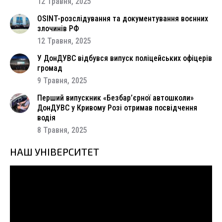
12 Травня, 2025
OSINT-розслідування та документування воєнних
злочинів РФ
12 Травня, 2025
У ДонДУВС відбувся випуск поліцейських офіцерів
громад
9 Травня, 2025
Перший випускник «Безбар’єрної автошколи»
ДонДУВС у Кривому Розі отримав посвідчення
водія
8 Травня, 2025
НАШ УНІВЕРСИТЕТ