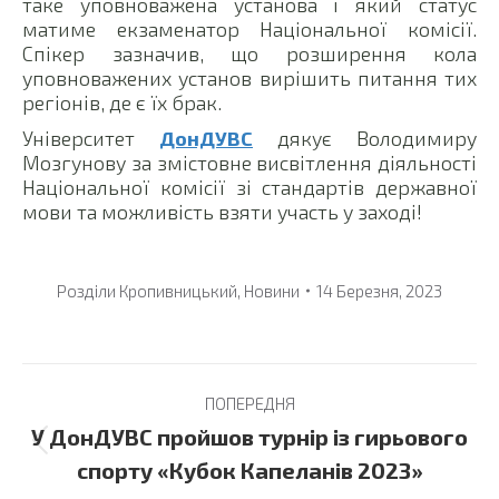
таке уповноважена установа і який статус
матиме екзаменатор Національної комісії.
Спікер зазначив, що розширення кола
уповноважених установ вирішить питання тих
регіонів, де є їх брак.
Університет
ДонДУВС
дякує Володимиру
Мозгунову за змістовне висвітлення діяльності
Національної комісії зі стандартів державної
мови та можливість взяти участь у заході!
Розділи
Кропивницький
,
Новини
14 Березня, 2023
Post
ПОПЕРЕДНЯ
navigation
У ДонДУВС пройшов турнір із гирьового
Previous
спорту «Кубок Капеланів 2023»
post: