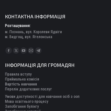
КОНТАКТНА ІНФОРМАЦІЯ
Розташування:
м. Познань, вул. Королеви Ядвіги
м. Бидгощ, вул. Ягелонська
Find us on:
Facebook
X
YouTube
Mail
Telegram
page
page
page
page
page
ІНФОРМАЦІЯ ДЛЯ ГРОМАДЯН
opens
opens
opens
opens
opens
in
in
in
in
in
Правила вступу
new
new
new
new
new
Приймальна комісія
Вартість навчання
window
window
window
window
window
Перелік додаткових послуг
Умови доступності для навчання осіб з ооп
Мова освітнього процесу
Запобігання булінгу