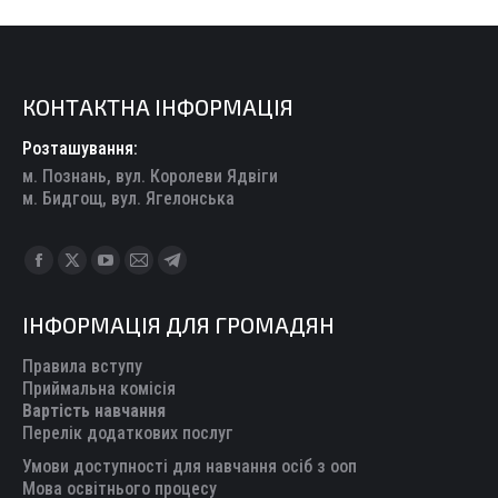
КОНТАКТНА ІНФОРМАЦІЯ
Розташування:
м. Познань, вул. Королеви Ядвіги
м. Бидгощ, вул. Ягелонська
Find us on:
Facebook
X
YouTube
Mail
Telegram
page
page
page
page
page
ІНФОРМАЦІЯ ДЛЯ ГРОМАДЯН
opens
opens
opens
opens
opens
in
in
in
in
in
Правила вступу
new
new
new
new
new
Приймальна комісія
Вартість навчання
window
window
window
window
window
Перелік додаткових послуг
Умови доступності для навчання осіб з ооп
Мова освітнього процесу