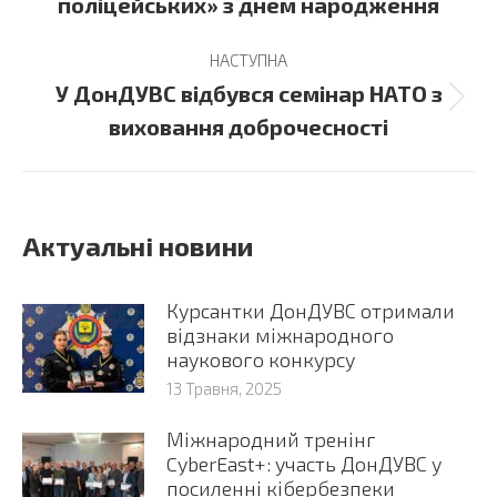
поліцейських» з днем народження
post:
НАСТУПНА
У ДонДУВС відбувся семінар НАТО з
Next
виховання доброчесності
post:
Актуальні новини
Курсантки ДонДУВС отримали
відзнаки міжнародного
наукового конкурсу
13 Травня, 2025
Міжнародний тренінг
CyberEast+: участь ДонДУВС у
посиленні кібербезпеки