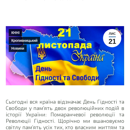
КННІ
ЛИС
21
Кропивницький
Новини
Сьогодні вся країна відзначає День Гідності та
Свободи у пам’ять двох революційних подій в
історії України: Помаранчевої революції та
Революції Гідності. Щорічно ми вшановуємо
світлу пам’ять усіх тих, хто власним життям та