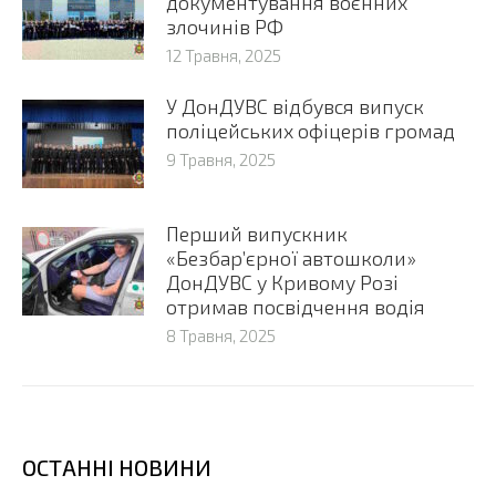
документування воєнних
злочинів РФ
12 Травня, 2025
У ДонДУВС відбувся випуск
поліцейських офіцерів громад
9 Травня, 2025
Перший випускник
«Безбар’єрної автошколи»
ДонДУВС у Кривому Розі
отримав посвідчення водія
8 Травня, 2025
ОСТАННІ НОВИНИ