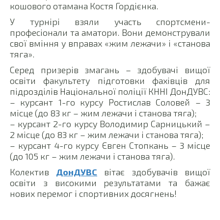
кошового отамана Костя Гордієнка.
У турнірі взяли участь спортсмени-
професіонали та аматори. Вони демонстрували
свої вміння у вправах «жим лежачи» і «станова
тяга».
Серед призерів змагань – здобувачі вищої
освіти факультету підготовки фахівців для
підрозділів Національної поліції КННІ ДонДУВС:
– курсант 1-го курсу Ростислав Соловей – 3
місце (до 83 кг – жим лежачи і станова тяга);
– курсант 2-го курсу Володимир Сарницький –
2 місце (до 83 кг – жим лежачи і станова тяга);
– курсант 4-го курсу Євген Стопкань – 3 місце
(до 105 кг – жим лежачи і станова тяга).
Колектив
ДонДУВС
вітає здобувачів вищої
освіти з високими результатами та бажає
нових перемог і спортивних досягнень!