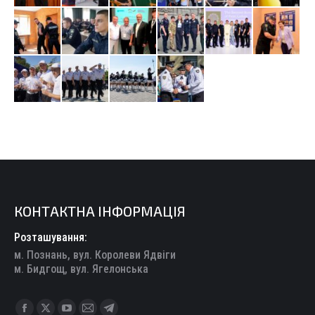
КОНТАКТНА ІНФОРМАЦІЯ
Розташування:
м. Познань, вул. Королеви Ядвіги
м. Бидгощ, вул. Ягелонська
Find us on: