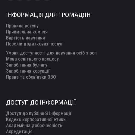
Facebook
X
YouTube
Mail
Telegram
page
page
page
page
page
ІНФОРМАЦІЯ ДЛЯ ГРОМАДЯН
opens
opens
opens
opens
opens
in
in
in
in
in
Правила вступу
new
new
new
new
new
Приймальна комісія
Вартість навчання
window
window
window
window
window
Перелік додаткових послуг
Умови доступності для навчання осіб з ооп
Мова освітнього процесу
Запобігання булінгу
Запобігання корупції
Права та обов’язки ЗВО
ДОСТУП ДО ІНФОРМАЦІЇ
Доступ до публічної інформації
Кодекс корпоративної етики
Академічна доброчесність
Акредитація