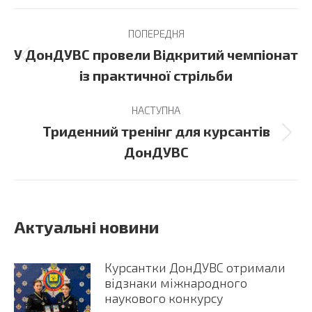
Post
ПОПЕРЕДНЯ
navigation
У ДонДУВС провели Відкритий чемпіонат
Previous
із практичної стрільби
post:
НАСТУПНА
Триденний тренінг для курсантів
Next
ДонДУВС
post:
Актуальні новини
Курсантки ДонДУВС отримали
відзнаки міжнародного
наукового конкурсу