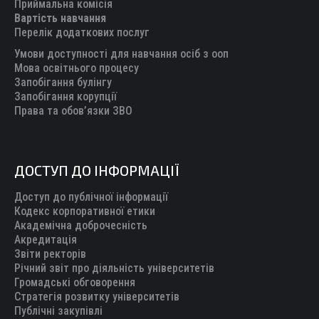
new
new
new
new
new
Приймальна комісія
Вартість навчання
window
window
window
window
window
Перелік додаткових послуг
Умови доступності для навчання осіб з ооп
Мова освітнього процесу
Запобігання булінгу
Запобігання корупції
Права та обов’язки ЗВО
ДОСТУП ДО ІНФОРМАЦІЇ
Доступ до публічної інформації
Кодекс корпоративної етики
Академічна доброчесність
Акредитація
Звіти ректорів
Річний звіт про діяльність університетів
Громадські обговорення
Стратегія розвитку університетів
Публічні закупівлі