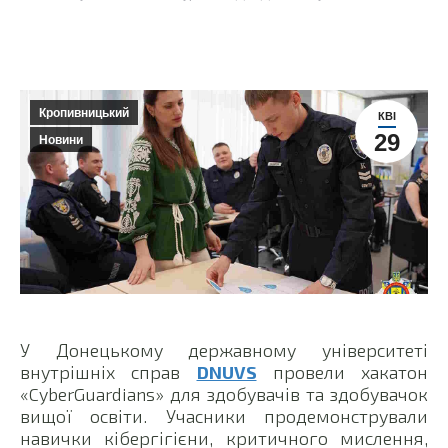
Кропивницький
КВІ
29
Новини
У Донецькому державному університеті
внутрішніх справ
DNUVS
провели хакатон
«CyberGuardians» для здобувачів та здобувачок
вищої освіти. Учасники продемонстрували
навички кібергігієни, критичного мислення,