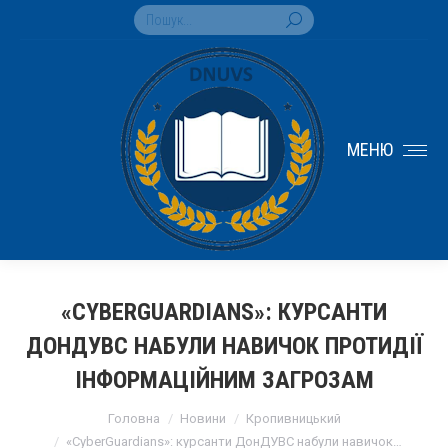
Search:
МЕНЮ
«CYBERGUARDIANS»: КУРСАНТИ
ДОНДУВС НАБУЛИ НАВИЧОК ПРОТИДІЇ
ІНФОРМАЦІЙНИМ ЗАГРОЗАМ
You are here:
Головна
Новини
Кропивницький
«CyberGuardians»: курсанти ДонДУВС набули навичок…