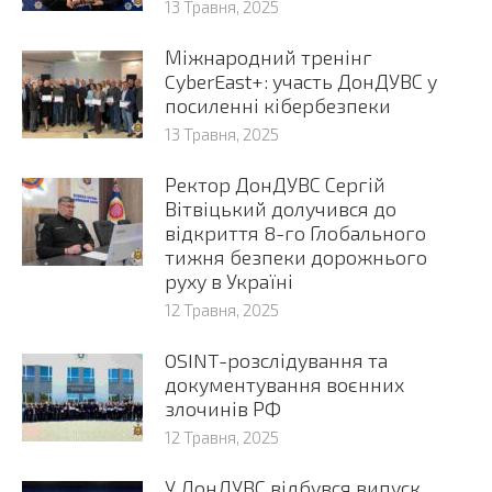
13 Травня, 2025
Міжнародний тренінг
CyberEast+: участь ДонДУВС у
посиленні кібербезпеки
13 Травня, 2025
Ректор ДонДУВС Сергій
Вітвіцький долучився до
відкриття 8-го Глобального
тижня безпеки дорожнього
руху в Україні
12 Травня, 2025
OSINT-розслідування та
документування воєнних
злочинів РФ
12 Травня, 2025
У ДонДУВС відбувся випуск