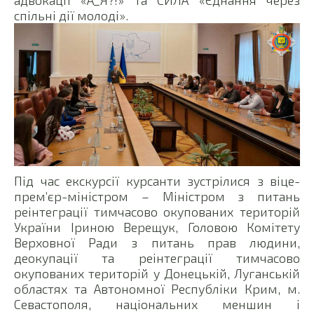
адвокації «А_Я?!» та СИЛА «Єднання через
спільні дії молоді».
Під час екскурсії курсанти зустрілися з віце-
прем’єр-міністром – Міністром з питань
реінтеграції тимчасово окупованих територій
України Іриною Верещук, Головою Комітету
Верховної Ради з питань прав людини,
деокупації та реінтеграції тимчасово
окупованих територій у Донецькій, Луганській
областях та Автономної Республіки Крим, м.
Севастополя, національних меншин і