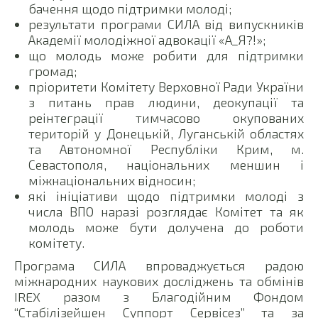
бачення щодо підтримки молоді;
результати програми СИЛА від випускників
Академії молодіжної адвокації «А_Я?!»;
що молодь може робити для підтримки
громад;
пріоритети Комітету Верховної Ради України
з питань прав людини, деокупації та
реінтеграції тимчасово окупованих
територій у Донецькій, Луганській областях
та Автономної Республіки Крим, м.
Севастополя, національних меншин і
міжнаціональних відносин;
які ініціативи щодо підтримки молоді з
числа ВПО наразі розглядає Комітет та як
молодь може бути долучена до роботи
комітету.
Програма СИЛА впроваджується радою
міжнародних наукових досліджень та обмінів
IREX разом з Благодійним Фондом
“Стабілізейшен Суппорт Сервісез” та за