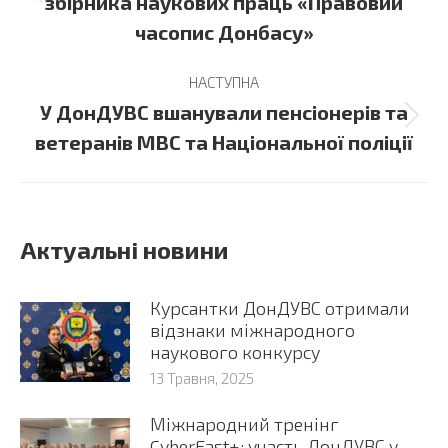
збірника наукових праць «Правовий
post:
часопис Донбасу»
НАСТУПНА
У ДонДУВС вшанували пенсіонерів та
Next
ветеранів МВС та Національної поліції
post:
Актуальні новини
Курсантки ДонДУВС отримали
відзнаки міжнародного
наукового конкурсу
13 Травня, 2025
Міжнародний тренінг
CyberEast+: участь ДонДУВС у