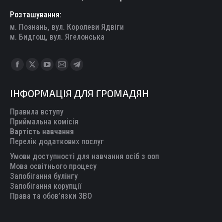
Розташування:
м. Познань, вул. Королеви Ядвіги
м. Бидгощ, вул. Ягелонська
Find us on:
Facebook
X
YouTube
Mail
Telegram
page
page
page
page
page
ІНФОРМАЦІЯ ДЛЯ ГРОМАДЯН
opens
opens
opens
opens
opens
in
in
in
in
in
Правила вступу
new
new
new
new
new
Приймальна комісія
Вартість навчання
window
window
window
window
window
Перелік додаткових послуг
Умови доступності для навчання осіб з ооп
Мова освітнього процесу
Запобігання булінгу
Запобігання корупції
Права та обов’язки ЗВО