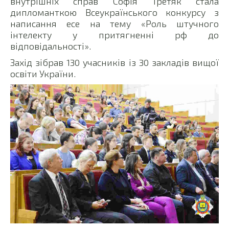
внутрішніх справ Софія Третяк стала
дипломанткою Всеукраїнського конкурсу з
написання есе на тему «Роль штучного
інтелекту у притягненні рф до
відповідальності».
Захід зібрав 130 учасників із 30 закладів вищої
освіти України.