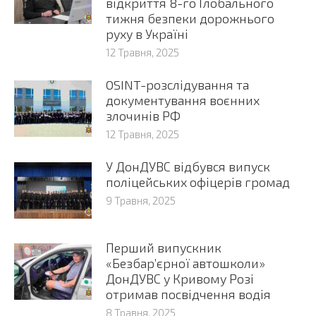
відкриття 8-го Глобального
тижня безпеки дорожнього
руху в Україні
12 Травня, 2025
OSINT-розслідування та
документування воєнних
злочинів РФ
12 Травня, 2025
У ДонДУВС відбувся випуск
поліцейських офіцерів громад
9 Травня, 2025
Перший випускник
«Безбар’єрної автошколи»
ДонДУВС у Кривому Розі
отримав посвідчення водія
8 Травня, 2025