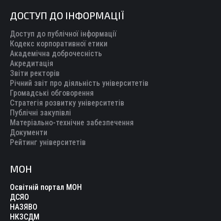
ДОСТУП ДО ІНФОРМАЦІЇ
Доступ до публічної інформації
Кодекс корпоративної етики
Академічна доброчесність
Акредитація
Звіти ректорів
Річний звіт про діяльність університетів
Громадські обговорення
Стратегія розвитку університетів
Публічні закупівлі
Матеріально-технічне забезпечення
Документи
Рейтинг університетів
МОН
Освітній портал МОН
ДСЯО
НАЗЯВО
НКЗСДМ