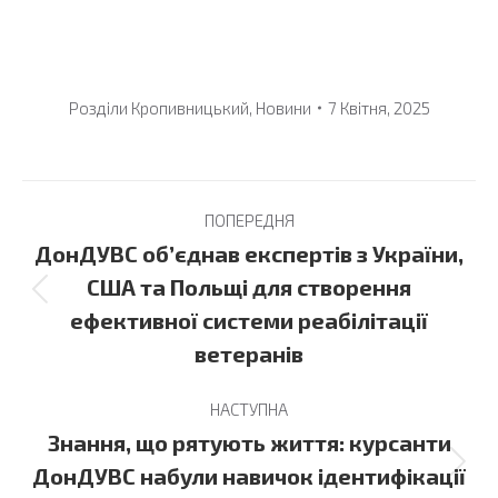
Розділи
Кропивницький
,
Новини
7 Квітня, 2025
Post
ПОПЕРЕДНЯ
navigation
ДонДУВС об’єднав експертів з України,
США та Польщі для створення
Previous
ефективної системи реабілітації
post:
ветеранів
НАСТУПНА
Знання, що рятують життя: курсанти
Next
ДонДУВС набули навичок ідентифікації
post: