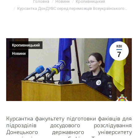
Головна
Новини
Кропивницький
Курсантка ДонДУВС серед переможців Всеукраїнського…
Кропивницький
КВІ
7
Новини
Курсантка факультету підготовки фахівців для
підрозділів досудового розслідування
Донецького державного університету