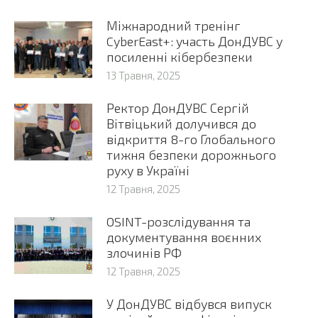
Міжнародний тренінг
CyberEast+: участь ДонДУВС у
посиленні кібербезпеки
13 Травня, 2025
Ректор ДонДУВС Сергій
Вітвіцький долучився до
відкриття 8-го Глобального
тижня безпеки дорожнього
руху в Україні
12 Травня, 2025
OSINT-розслідування та
документування воєнних
злочинів РФ
12 Травня, 2025
У ДонДУВС відбувся випуск