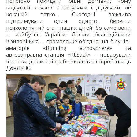
потрібно покидати рідні домівки, чому
відсутній зв’язок з бабусями і дідусями, де
коханий татко… Сьогодні важливо
підтримувати один одного, берегти
психологічний стан наших дітей, бо саме вони
– майбутнє України. Днями благодійники
Криворіжжя – громадське об’єднання бігунів-
аматорів «Running atmosphere» та
автозаправна станція «RLSazk» – подарували
іграшки дітям співробітників та співробітниць
ДонДУВС.