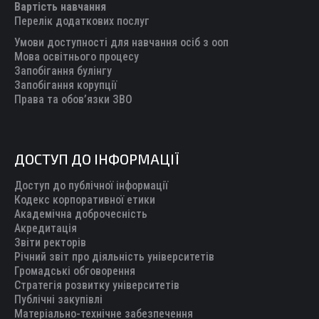
Вартість навчання
window
window
window
window
window
Перелік додаткових послуг
Умови доступності для навчання осіб з ооп
Мова освітнього процесу
Запобігання булінгу
Запобігання корупції
Права та обов’язки ЗВО
ДОСТУП ДО ІНФОРМАЦІЇ
Доступ до публічної інформації
Кодекс корпоративної етики
Академічна доброчесність
Акредитація
Звіти ректорів
Річний звіт про діяльність університетів
Громадські обговорення
Стратегія розвитку університетів
Публічні закупівлі
Матеріально-технічне забезпечення