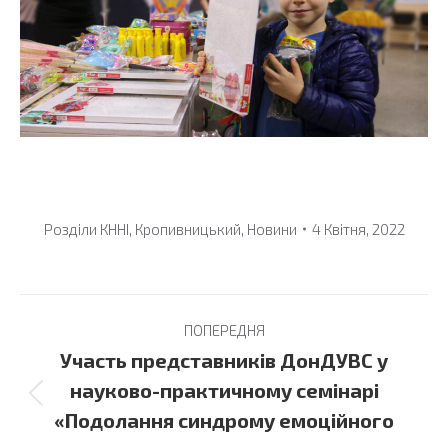
Розділи
КННІ
,
Кропивницький
,
Новини
4 Квітня, 2022
Post
ПОПЕРЕДНЯ
navigation
Участь представників ДонДУВС у
науково-практичному семінарі
Previous
«Подолання синдрому емоційного
post: