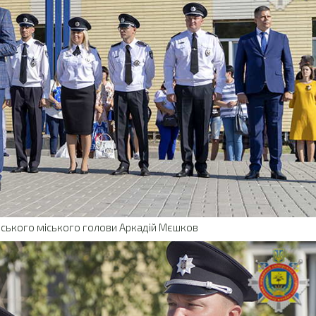
ьського міського голови Аркадій Мєшков