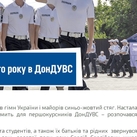
ав гімн України і майорів синьо-жовтий стяг. Настал
а мить для першокурсників ДонДУВС – розпочавс
а студентів, а також їх батьків та рідних звернувс