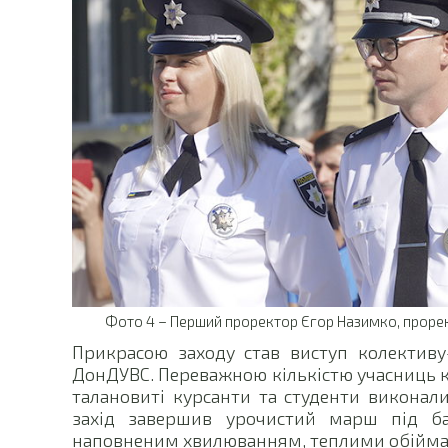
Фото 4 – Перший проректор Єгор Назимко, проре
Прикрасою заходу став виступ колективу
ДонДУВС. Переважною кількістю учасниць к
талановиті курсанти та студенти виконал
захід завершив урочистий марш під ба
наповненим хвилюванням, теплими обійма