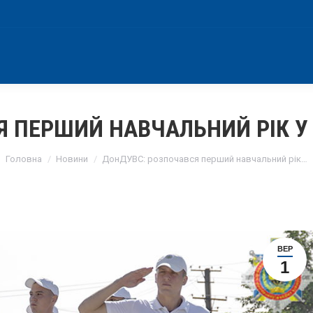
 ПЕРШИЙ НАВЧАЛЬНИЙ РІК У 
You are here:
Головна
Новини
ДонДУВС: розпочався перший навчальний рік…
ВЕР
1