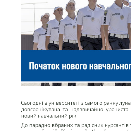
Сьогодні в університеті з самого ранку лун
довгоочікувана та надзвичайно урочист
новий навчальний рік.
До парадно вбраних та радісних курсантів т