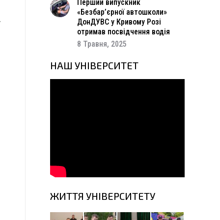
о
Перший випускник
я
«Безбар’єрної автошколи»
у
ДонДУВС у Кривому Розі
отримав посвідчення водія
8 Травня, 2025
НАШ УНІВЕРСИТЕТ
ЖИТТЯ УНІВЕРСИТЕТУ