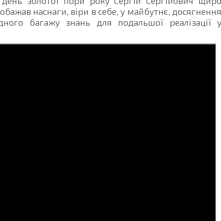
 день золотої пори року Сергій Сергійович щир
побажав наснаги, віри в себе, у майбутнє, досягненн
дного багажу знань для подальшої реалізації 