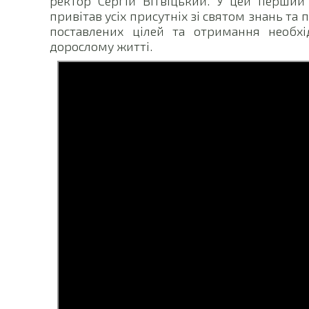
ректор Сергій Вітвіцький. У цей перший
привітав усіх присутніх зі святом знань та 
поставлених цілей та отримання необхі
дорослому житті.