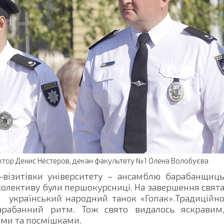
ктор Денис Нестеров, декан факультету №1 Олена Волобуєва
-візитівки університету – ансамблю барабанщиц
олективу були першокурсниці. На завершення свят
и український народний танок «Гопак».Традиційн
рабанний ритм. Тож свято видалось яскравим
ми та посмішками.