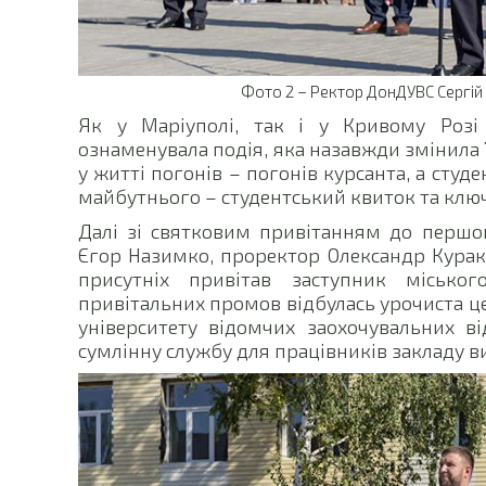
Фото 2 – Ректор ДонДУВС Сергій 
Як у Маріуполі, так і у Кривому Розі
ознаменувала подія, яка назавжди змінил
у житті погонів – погонів курсанта, а сту
майбутнього – студентський квиток та ключ
Далі зі святковим привітанням до перш
Єгор Назимко, проректор Олександр Куракі
присутніх привітав заступник місько
привітальних промов відбулась урочиста ц
університету відомчих заохочувальних ві
сумлінну службу для працівників закладу ви