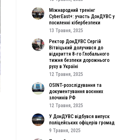
Міжнародний тренінг
CyberEast+: участь ДонДУВС у
посиленні кібербезпеки
13 Травня, 2025
Ректор ДонДУВС Сергій
Вітвіцький долучився до
відкриття 8-го Глобального
тижня безпеки дорожнього
руху в Україні
12 Травня, 2025
OSINT-розслідування та
документування воєнних
злочинів РФ
12 Травня, 2025
а
я
У ДонДУВС відбувся випуск
поліцейських офіцерів громад
9 Травня, 2025
я