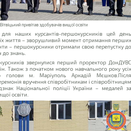
Вітвіцький привітав здобувачів вищої освіти
 для наших курсантів-першокурсників цей ден
а їх життя – зворушливий момент отримання перши
денти – першокурсники отримали свою перепустку д
 до знань.
окурсників звернулися перший проректор ДонДУВ
н. Також з початком нового навчального року усі
го голови м. Маріуполь Аркадій Мєшков.Післ
еремонія вручення співробітникам і співробітниця
дзнак Національної поліції України – медалей з
щої освіти.