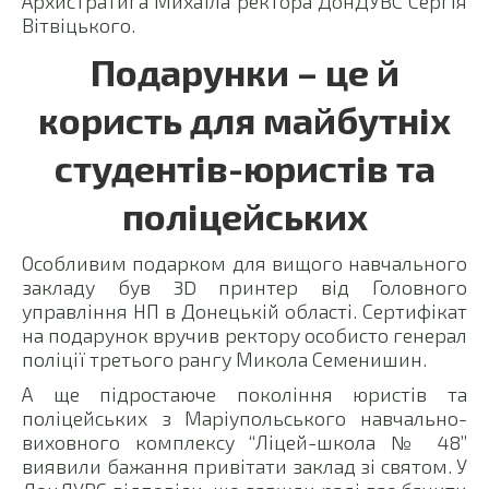
Архистратига Михаїла ректора ДонДУВС Сергія
Вітвіцького.
Подарунки – це й
користь для майбутніх
студентів-юристів та
поліцейських
Особливим подарком для вищого навчального
закладу був 3D принтер від Головного
управління НП в Донецькій області. Сертифікат
на подарунок вручив ректору особисто генерал
поліції третього рангу Микола Семенишин.
А ще підростаюче покоління юристів та
поліцейських з Маріупольського навчально-
виховного комплексу “Ліцей-школа № 48”
виявили бажання привітати заклад зі святом. У