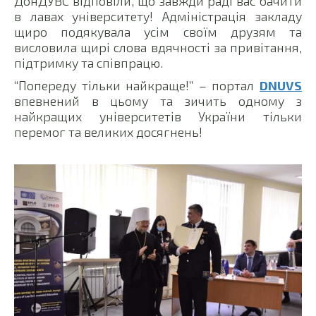
ДонДУВС відповіли, що завжди раді вас бачити
в лавах університету! Адміністрація закладу
щиро подякувала усім своїм друзям та
висловила щирі слова вдячності за привітання,
підтримку та співпрацю.
“Попереду тільки найкраще!” – портал
DNUVS
впевнений в цьому та зичить одному з
найкращих університетів України тільки
перемог та великих досягнень!