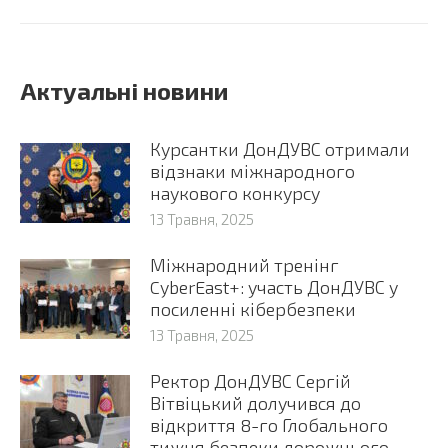
Актуальні новини
Курсантки ДонДУВС отримали
відзнаки міжнародного
наукового конкурсу
13 Травня, 2025
Міжнародний тренінг
CyberEast+: участь ДонДУВС у
посиленні кібербезпеки
13 Травня, 2025
Ректор ДонДУВС Сергій
Вітвіцький долучився до
відкриття 8-го Глобального
тижня безпеки дорожнього