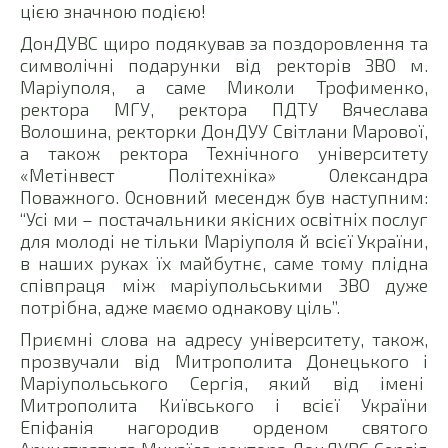
цією значною подією!
ДонДУВС щиро подякував за поздоровлення та
символічні подарунки від ректорів ЗВО м.
Маріуполя, а саме Миколи Трофименко,
ректора МГУ, ректора ПДТУ Вячеслава
Волошина, ректорки ДонДУУ Світлани Марової,
а також ректора Технічного університету
«Метінвест Політехніка» Олександра
Поважного. Основний месендж був наступним:
“Усі ми – постачальники якісних освітніх послуг
для молоді не тільки Маріуполя й всієї України,
в наших руках їх майбутнє, саме тому плідна
співпраця між маріупольськими ЗВО дуже
потрібна, адже маємо однакову ціль”.
Приємні слова на адресу університету, також,
прозвучали від Митрополита Донецького і
Маріупольського Сергія, який від імені
Митрополита Київського і всієї України
Епіфанія нагородив орденом святого