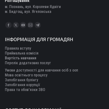
Розташування:
м. Познань, вул. Королеви Ядвіги
м. Бидгощ, вул. Ягелонська
Find us on:
Facebook
X
YouTube
Mail
Telegram
page
page
page
page
page
ІНФОРМАЦІЯ ДЛЯ ГРОМАДЯН
opens
opens
opens
opens
opens
in
in
in
in
in
Правила вступу
new
new
new
new
new
Приймальна комісія
Вартість навчання
window
window
window
window
window
Перелік додаткових послуг
Умови доступності для навчання осіб з ооп
Мова освітнього процесу
Запобігання булінгу
Запобігання корупції
Права та обов’язки ЗВО