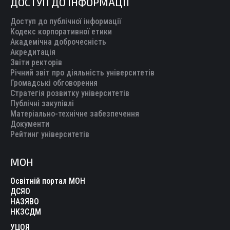
ДОСТУП ДО ІНФОРМАЦІЇ
Доступ до публічної інформації
Кодекс корпоративної етики
Академічна доброчесність
Акредитація
Звіти ректорів
Річний звіт про діяльність університетів
Громадські обговорення
Стратегія розвитку університетів
Публічні закупівлі
Матеріально-технічне забезпечення
Документи
Рейтинг університетів
МОН
Освітній портал МОН
ДСЯО
НАЗЯВО
НКЗСДМ
УЦОЯ