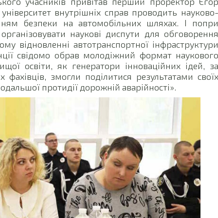
цького учасників привітав перший проректор Єго
ніверситет внутрішніх справ проводить науково
анням безпеки на автомобільних шляхах. І попр
організовувати наукові диспути для обговоренн
ому відновленні автотранспортної інфраструктур
енції свідомо обрав молодіжний формат науковог
ищої освіти, як генератори інноваційних ідей, з
х фахівців, змогли поділитися результатами свої
одальшої протидії дорожній аварійності».