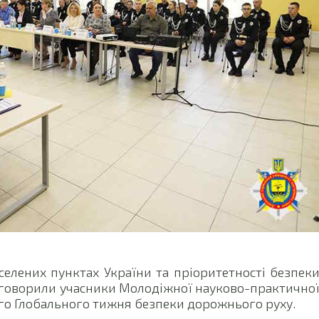
елених пунктах України та пріоритетності безпек
бговорили учасники Молодіжної науково-практично
-го Глобального тижня безпеки дорожнього руху.