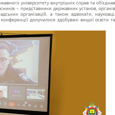
ржавного університету внутрішніх справ та об’єдна
асників – представники державних установ, органі
адських організацій, а також адвокати, науковці
 конференції долучилися здобувачі вищої освіти т