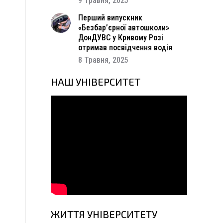
9 Травня, 2025
в
в
Перший випускник
,
«Безбар’єрної автошколи»
а
ДонДУВС у Кривому Розі
отримав посвідчення водія
8 Травня, 2025
НАШ УНІВЕРСИТЕТ
ЖИТТЯ УНІВЕРСИТЕТУ