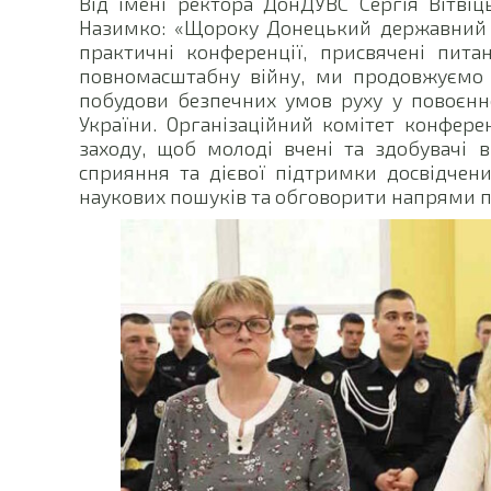
Від імені ректора ДонДУВС Сергія Вітві
Назимко: «Щороку Донецький державний у
практичні конференції, присвячені пит
повномасштабну війну, ми продовжуємо 
побудови безпечних умов руху у повоєнн
України. Організаційний комітет конфер
заходу, щоб молоді вчені та здобувачі в
сприяння та дієвої підтримки досвідчени
наукових пошуків та обговорити напрями п