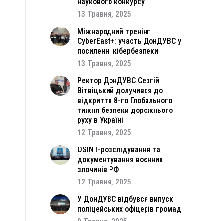
наукового конкурсу
13 Травня, 2025
Міжнародний тренінг
CyberEast+: участь ДонДУВС у
посиленні кібербезпеки
13 Травня, 2025
Ректор ДонДУВС Сергій
Вітвіцький долучився до
відкриття 8-го Глобального
тижня безпеки дорожнього
руху в Україні
12 Травня, 2025
OSINT-розслідування та
документування воєнних
злочинів РФ
12 Травня, 2025
и
ї
У ДонДУВС відбувся випуск
поліцейських офіцерів громад