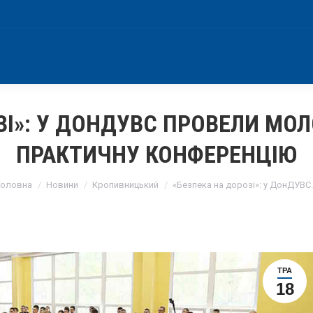
ЗІ»: У ДОНДУВС ПРОВЕЛИ МО
ПРАКТИЧНУ КОНФЕРЕНЦІЮ
You are here:
Головна
Новини
Кропивницький
«Безпека на дорозі»: у ДонДУВС
ТРА
18