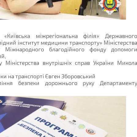
 «Київська міжрегіональна філія» Державног
ідний інститут медицини транспорту» Міністерств
нт Міжнародного благодійного фонду допомог
й,
у Міністерства внутрішніх справ України Микол
еки на транспорті Євген Зборовський
вління безпеки дорожнього руху Департамент