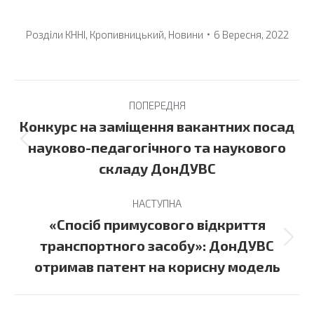
Розділи
КННІ
,
Кропивницький
,
Новини
6 Вересня, 2022
Post
ПОПЕРЕДНЯ
navigation
Конкурс на заміщення вакантних посад
Previous
науково-педагогічного та наукового
post:
складу ДонДУВС
НАСТУПНА
«Спосіб примусового відкриття
Next
транспортного засобу»: ДонДУВС
post:
отримав патент на корисну модель