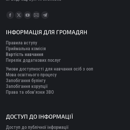
Find us on:
Facebook
X
YouTube
Mail
Telegram
page
page
page
page
page
ІНФОРМАЦІЯ ДЛЯ ГРОМАДЯН
opens
opens
opens
opens
opens
in
in
in
in
in
Правила вступу
new
new
new
new
new
Приймальна комісія
Вартість навчання
window
window
window
window
window
Перелік додаткових послуг
Умови доступності для навчання осіб з ооп
Мова освітнього процесу
Запобігання булінгу
Запобігання корупції
Права та обов’язки ЗВО
ДОСТУП ДО ІНФОРМАЦІЇ
Доступ до публічної інформації