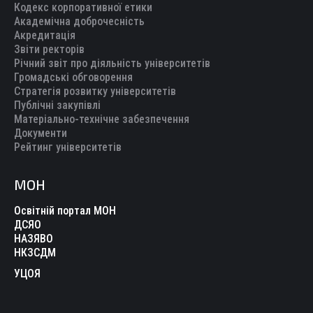
Кодекс корпоративної етики
Академічна доброчесність
Акредитація
Звіти ректорів
Річний звіт про діяльність університетів
Громадські обговорення
Стратегія розвитку університетів
Публічні закупівлі
Матеріально-технічне забезпечення
Документи
Рейтинг університетів
МОН
Освітній портал МОН
ДСЯО
НАЗЯВО
НКЗСДМ
УЦОЯ