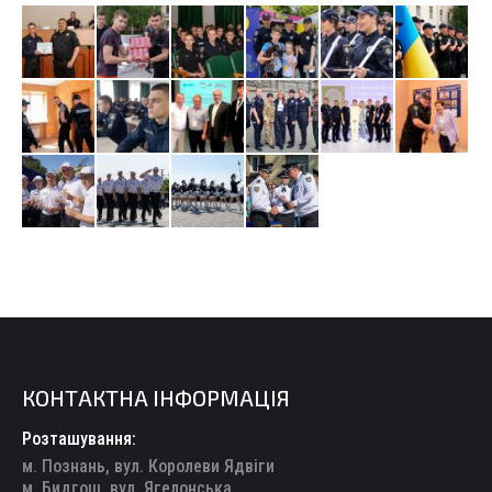
КОНТАКТНА ІНФОРМАЦІЯ
Розташування:
м. Познань, вул. Королеви Ядвіги
м. Бидгощ, вул. Ягелонська